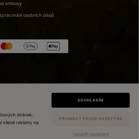
od smlouvy
zpracování osobních údajů
tupnosti
/
Upravit nastavení
SOUHLASÍM
ebových stránek.
PŘIJMOUT POUZE NEZBYTNÉ
í cílené reklamy na
Upravit nastavení