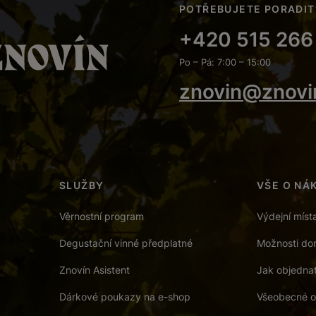
POTŘEBUJETE PORADIT
+420 515 266
Po – Pá: 7:00 – 15:00
znovin@znovi
SLUŽBY
VŠE O NÁ
Věrnostní program
Výdejní míst
Degustační vinné předplatné
Možnosti dor
Znovín Asistent
Jak objedna
Dárkové poukazy na e-shop
Všeobecné o