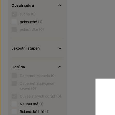
Obsah cukru
suché
(0)
polosuché
(1)
polosladké
(0)
Jakostní stupeň
Odrůda
Cabernet Moravia
(0)
Cabernet Sauvignon
kvevri
(0)
Cuvée starých odrůd
(0)
Neuburské
(1)
Rulandské bílé
(1)