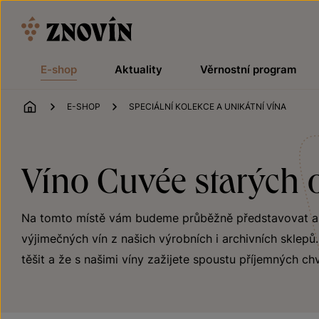
Přeskočit na obsah
E-shop
Aktuality
Věrnostní program
ÚVOD
E-SHOP
SPECIÁLNÍ KOLEKCE A UNIKÁTNÍ VÍNA
Víno Cuvée starých o
Na tomto místě vám budeme průběžně představovat a na
výjimečných vín z našich výrobních i archivních sklep
těšit a že s našimi víny zažijete spoustu příjemných chv