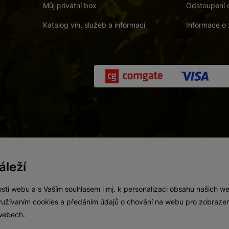
Můj privátní box
Odstoupení 
Katalog vín, služeb a informací
Informace o 
 a. s.
/
Vnitřní oznamovací systém (whistleblowing)
/
Prohlášení o přís
leží
Zákaz prodeje alkoholických nápojů osobám mladším 18 let.
Vytvořil
webProgress
sti webu a s Vaším souhlasem i mj. k personalizaci obsahu našich w
 využívaním cookies a předáním údajů o chování na webu pro zobrazen
 webech.