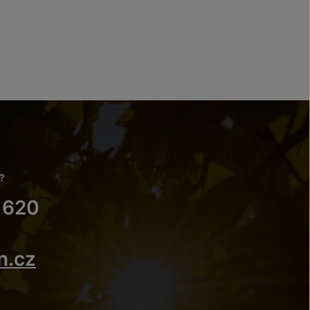
?
 620
n.cz