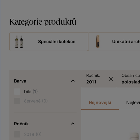
Kategorie produktů
Speciální kolekce
Unikátní arch
Ročník:
Obsah cu
Barva
2011
polosla
bílé
(1)
červené
(0)
Nejnovější
Nejlev
Ročník
2018
(0)