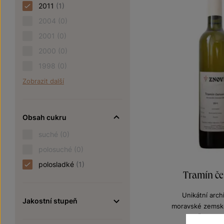
2011
(1)
2004
(0)
2001
(0)
2000
(0)
1998
(0)
Zobrazit další
Obsah cukru
suché
(0)
polosuché
(0)
polosladké
(1)
Tramín če
Unikátní archi
Jakostní stupeň
moravské zemské
Šarže 1