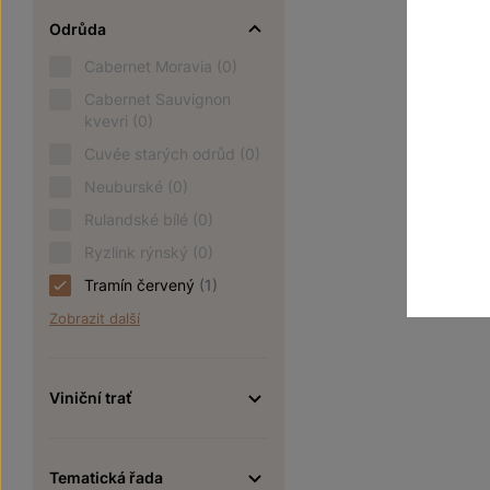
250
Odrůda
Cabernet Moravia
(0)
Cabernet Sauvignon
kvevri
(0)
Cuvée starých odrůd
(0)
Neuburské
(0)
Rulandské bílé
(0)
Ryzlink rýnský
(0)
Tramín červený
(1)
Zobrazit další
Viniční trať
Tematická řada