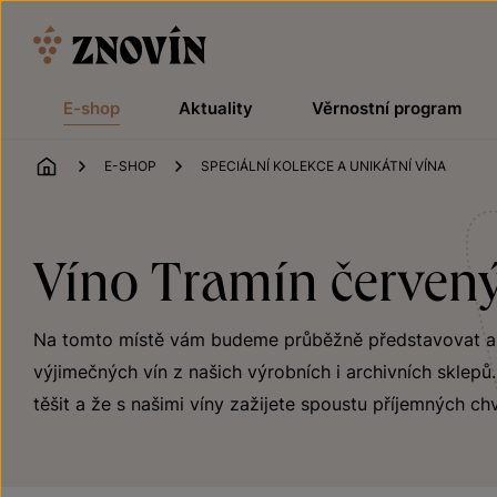
Přeskočit na obsah
E-shop
Aktuality
Věrnostní program
ÚVOD
E-SHOP
SPECIÁLNÍ KOLEKCE A UNIKÁTNÍ VÍNA
Víno Tramín červený 
Na tomto místě vám budeme průběžně představovat a na
výjimečných vín z našich výrobních i archivních sklep
těšit a že s našimi víny zažijete spoustu příjemných chv