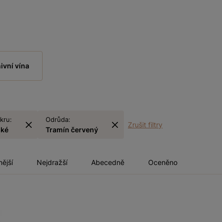
ivní vína
kru:
Odrůda:
Zrušit filtry
dké
Tramín červený
nější
Nejdražší
Abecedně
Oceněno