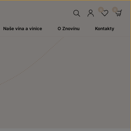
Hledat
Přihlásit
Oblíben
Ko
Naše vína a vinice
O Znovínu
Kontakty
se