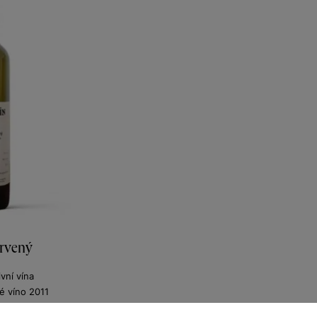
rvený
vní vína
 víno 2011
224