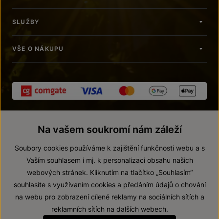
SLUŽBY
VŠE O NÁKUPU
Na vašem soukromí nám záleží
Soubory cookies používáme k zajištění funkčnosti webu a s
Vaším souhlasem i mj. k personalizaci obsahu našich
webových stránek. Kliknutím na tlačítko „Souhlasím“
© 2026 ZNOVÍN ZNOJMO, a. s.
souhlasíte s využívaním cookies a předáním údajů o chování
Vnitřní oznamovací systém (whistleblowing)
na webu pro zobrazení cílené reklamy na sociálních sítích a
Prohlášení o přístupnosti
reklamních sítích na dalších webech.