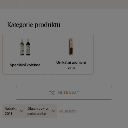
Kategorie produktů
Unikátní archivní
Speciální kolekce
vína
FILTROVAT
Ročník:
Obsah cukru:
Zrušit filtry
2011
polosladké