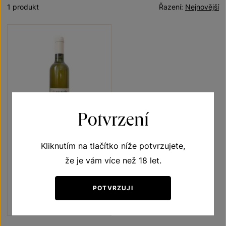
1 produkt
Řazení:
Nejnovější
Potvrzení
Kliknutím na tlačítko níže potvrzujete,
Tramín červený
že je vám více než 18 let.
Unikátní archivní vína
moravské zemské víno 2011
POTVRZUJI
Šarže 1224
250
Kč