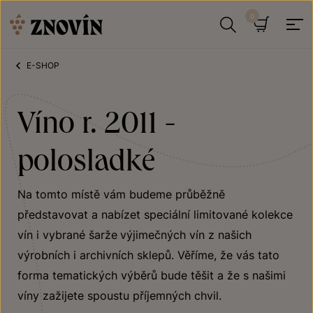
Přeskočit na obsah
Hledat
Košík
E-SHOP
Víno r. 2011 -
polosladké
Na tomto místě vám budeme průběžně
představovat a nabízet speciální limitované kolekce
vín i vybrané šarže
výjimečných vín z našich
výrobních i archivních sklepů. Věříme, že vás tato
forma tematických výběrů bude těšit a že s našimi
víny zažijete spoustu příjemných chvil.