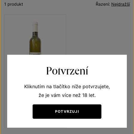
1 produkt
Řazení:
Nejdražší
Potvrzení
Kliknutím na tlačítko níže potvrzujete,
Tramín červený
že je vám více než 18 let.
Unikátní archivní vína
moravské zemské víno 2011
POTVRZUJI
Šarže 1224
250
Kč