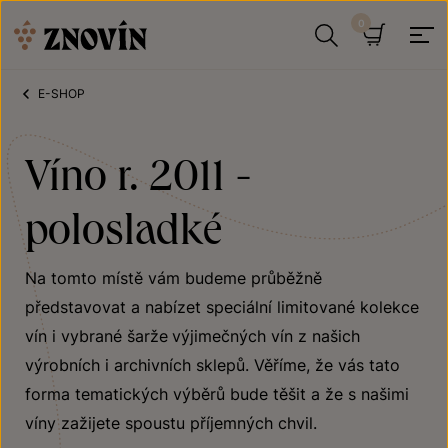
Přeskočit na obsah
Hledat
Košík
E-SHOP
Víno r. 2011 -
polosladké
Na tomto místě vám budeme průběžně
představovat a nabízet speciální limitované kolekce
vín i vybrané šarže
výjimečných vín z našich
výrobních i archivních sklepů. Věříme, že vás tato
forma tematických výběrů bude těšit a že s našimi
víny zažijete spoustu příjemných chvil.