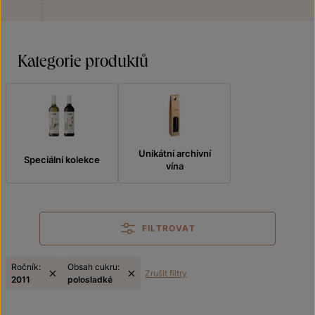
Kategorie produktů
Unikátní archivní
Speciální kolekce
vína
FILTROVAT
Ročník:
Obsah cukru:
Zrušit filtry
2011
polosladké