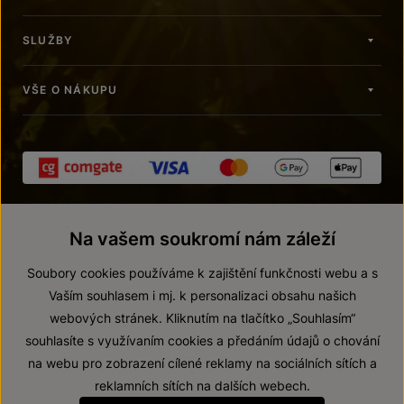
SLUŽBY
VŠE O NÁKUPU
Na vašem soukromí nám záleží
Soubory cookies používáme k zajištění funkčnosti webu a s
Vaším souhlasem i mj. k personalizaci obsahu našich
webových stránek. Kliknutím na tlačítko „Souhlasím“
© 2026 ZNOVÍN ZNOJMO, a. s.
souhlasíte s využívaním cookies a předáním údajů o chování
Vnitřní oznamovací systém (whistleblowing)
na webu pro zobrazení cílené reklamy na sociálních sítích a
Prohlášení o přístupnosti
reklamních sítích na dalších webech.