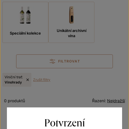
Unikátní archivní
Speciální kolekce
vína
FILTROVAT
Viniční trať:
Zrušit filtry
Vinohrady
0 produktů
Řazení:
Nejdražší
Potvrzení