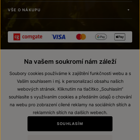
VŠE O NÁKUPU
Na vašem soukromí nám záleží
Soubory cookies používáme k zajištění funkčnosti webu a s
Vaším souhlasem i mj. k personalizaci obsahu našich
webových stránek. Kliknutím na tlačítko „Souhlasím“
© 2026 ZNOVÍN ZNOJMO, a. s.
souhlasíte s využívaním cookies a předáním údajů o chování
Vnitřní oznamovací systém (whistleblowing)
na webu pro zobrazení cílené reklamy na sociálních sítích a
Prohlášení o přístupnosti
reklamních sítích na dalších webech.
Upravit nastavení
SOUHLASÍM
Zákaz prodeje alkoholických nápojů osobám mladším 18 let.