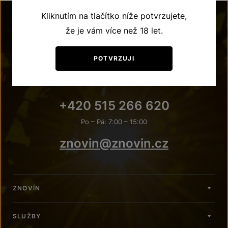
Kliknutím na tlačítko níže potvrzujete,
že je vám více než 18 let.
POTVRZUJI
POTŘEBUJETE PORADIT?
+420 515 266 620
Po – Pá: 7:00 – 15:00
znovin@znovin.cz
ZNOVÍN
SLUŽBY