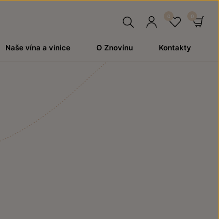
Hledat
Přihlásit
Oblíben
Ko
Naše vína a vinice
O Znovínu
Kontakty
se