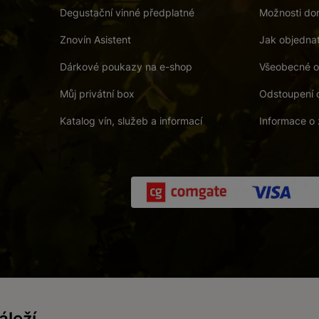
Degustační vinné předplatné
Možnosti dor
Znovín Asistent
Jak objedna
Dárkové poukazy na e-shop
Všeobecné o
Můj privátní box
Odstoupení 
Katalog vín, služeb a informací
Informace o 
 a. s.
/
Vnitřní oznamovací systém (whistleblowing)
/
Prohlášení o přís
leží
Zákaz prodeje alkoholických nápojů osobám mladším 18 let.