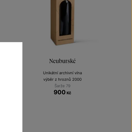
Neuburské
Unikátní archivní vína
výběr z hroznů 2000
Šarže 79
900
Kč