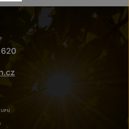
?
 620
n.cz
KUPU
a