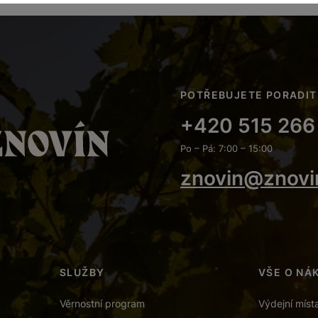
POTŘEBUJETE PORADIT
+420 515 266
Po – Pá: 7:00 – 15:00
znovin@znovi
SLUŽBY
VŠE O NÁ
Věrnostní program
Výdejní míst