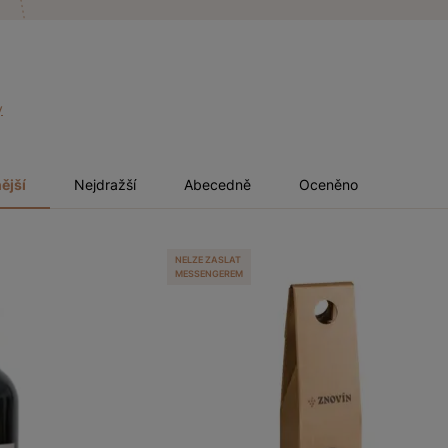
y
ější
Nejdražší
Abecedně
Oceněno
NELZE ZASLAT
MESSENGEREM