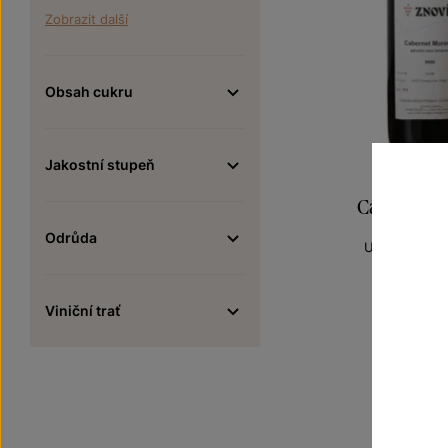
Zobrazit další
Obsah cukru
Jakostní stupeň
Cabernet M
Odrůda
Unikátní archi
jakostní ví
Šarže 1
500
Viniční trať