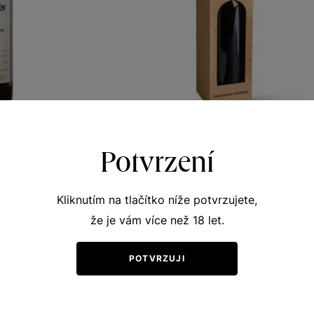
oravia
Svatovavřinecké
Potvrzení
vní vína
Unikátní archivní vína
no 2000
jakostní víno 2000
Kliknutím na tlačítko níže potvrzujete,
04
Šarže 106
500
že je vám více než 18 let.
Kč
Kč
POTVRZUJI