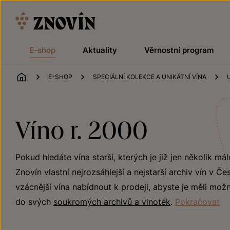
Přeskočit na obsah
E-shop
Aktuality
Věrnostní program
ÚVOD
E-SHOP
SPECIÁLNÍ KOLEKCE A UNIKÁTNÍ VÍNA
Víno r. 2000
Pokud hledáte vína starší, kterých je již jen několik m
Znovín vlastní nejrozsáhlejší a nejstarší archiv vín v Č
vzácnější vína nabídnout k prodeji, abyste je měli mož
do svých
soukromých archivů a vinoték
.
Pokračovat