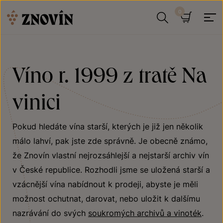
Přeskočit na obsah
Hledat
Košík
Víno r. 1999 z tratě Na
vinici
Pokud hledáte vína starší, kterých je již jen několik
málo lahví, pak jste zde správně. Je obecně známo,
že Znovín vlastní nejrozsáhlejší a nejstarší archiv vín
v České republice. Rozhodli jsme se uložená starší a
vzácnější vína nabídnout k prodeji, abyste je měli
možnost ochutnat, darovat, nebo uložit k dalšímu
nazrávání do svých
soukromých archivů a vinoték
.