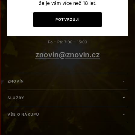
že je vám více než 18 let.
POTVRZUJI
POTŘEBUJETE PORADIT?
+420 515 266 620
Po – Pá: 7:00 – 15:00
znovin@znovin.cz
ZNOVÍN
SLUŽBY
VŠE O NÁKUPU