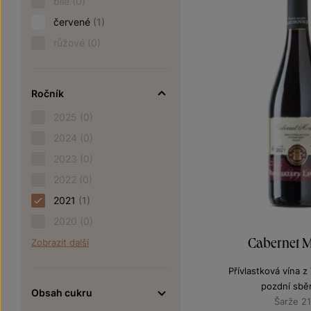
bílé
(0)
červené
(1)
růžové
(0)
Ročník
2025
(0)
2024
(0)
2023
(0)
2022
(0)
2021
(1)
2020
(0)
Cabernet M
Zobrazit další
Přívlastková vína 
pozdní sbě
Obsah cukru
Šarže 2