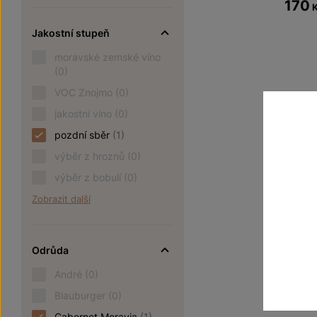
170
Jakostní stupeň
moravské zemské víno
(0)
VOC Znojmo
(0)
jakostní víno
(0)
pozdní sběr
(1)
výběr z hroznů
(0)
výběr z bobulí
(0)
Zobrazit další
Odrůda
André
(0)
Blauburger
(0)
Cabernet Moravia
(1)