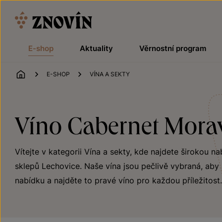
Přeskočit na obsah
E-shop
Aktuality
Věrnostní program
ÚVOD
E-SHOP
VÍNA A SEKTY
Víno Cabernet Moravi
Vítejte v kategorii Vína a sekty, kde najdete širokou na
sklepů Lechovice. Naše vína jsou pečlivě vybraná, aby 
nabídku a najděte to pravé víno pro každou příležitost.