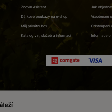
Znovín Asistent
Jak objedna
Dárkové poukazy na e-shop
Všeobecné o
Můj privátní box
Odstoupení 
Katalog vín, služeb a informací
Informace o 
 a. s.
/
Vnitřní oznamovací systém (whistleblowing)
/
Prohlášení o přís
leží
Zákaz prodeje alkoholických nápojů osobám mladším 18 let.