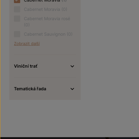
Cabernet Moravia
(0)
Cabernet Moravia rosé
(0)
Cabernet Sauvignon
(0)
Zobrazit další
Viniční trať
Tematická řada