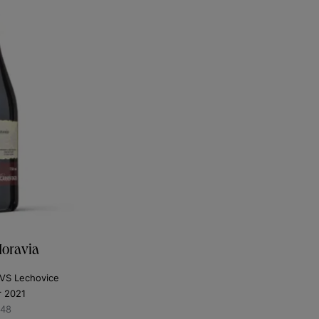
oravia
z VS Lechovice
r 2021
148