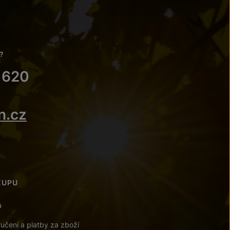
?
 620
n.cz
KUPU
a
učení a platby za zboží