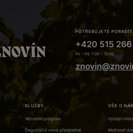
POTŘEBUJETE PORADIT
+420 515 266
Po – Pá: 7:00 – 15:00
znovin@znovi
SLUŽBY
VŠE O NÁ
Věrnostní program
Výdejní míst
Degustační vinné předplatné
Možnosti dor