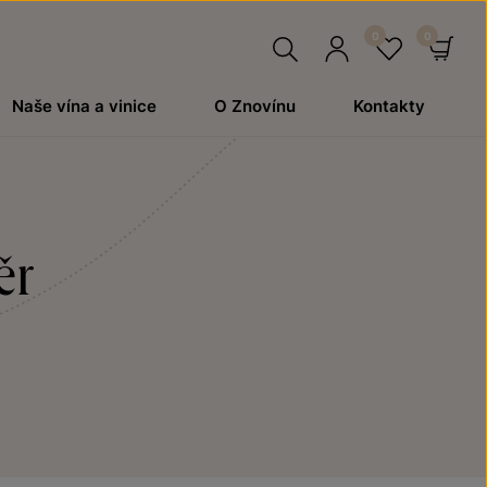
Hledat
Přihlásit
Oblíben
Ko
Naše vína a vinice
O Znovínu
Kontakty
se
ěr