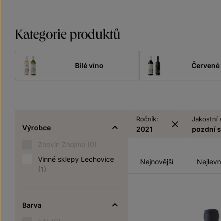
Kategorie produktů
Bílé víno
Červené 
Ročník:
Jakostní 
Výrobce
2021
pozdní 
Znovín Znojmo
(0)
Vinné sklepy Lechovice
Nejnovější
Nejlevn
(1)
Barva