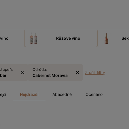
víno
Růžové víno
Sek
stupeň:
Odrůda:
Zrušit filtry
sběr
Cabernet Moravia
ější
Nejdražší
Abecedně
Oceněno