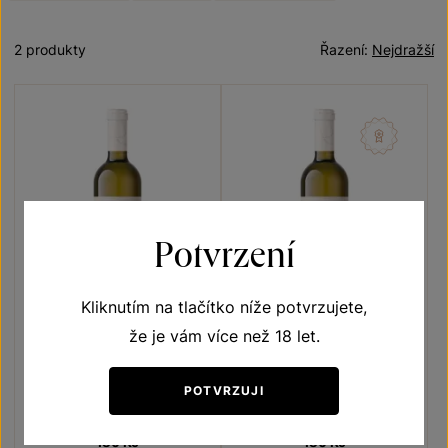
2 produkty
Řazení:
Nejdražší
Potvrzení
Kliknutím na tlačítko níže potvrzujete,
že je vám více než 18 let.
Pálava
Pálava
Terroir - toulky vinicemi
Terroir - toulky vinicemi
POTVRZUJI
výběr z hroznů 2025
pozdní sběr 2024
Šarže 5353
Šarže 4316
180
Kč
180
Kč