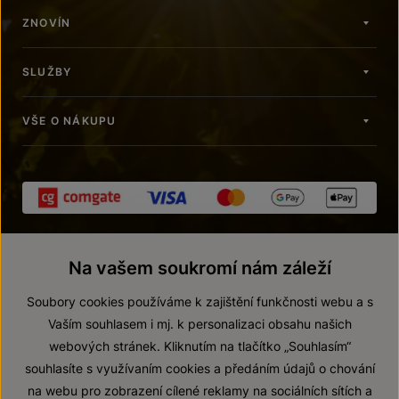
ZNOVÍN
SLUŽBY
VŠE O NÁKUPU
Na vašem soukromí nám záleží
Soubory cookies používáme k zajištění funkčnosti webu a s
Vaším souhlasem i mj. k personalizaci obsahu našich
webových stránek. Kliknutím na tlačítko „Souhlasím“
© 2026 ZNOVÍN ZNOJMO, a. s.
souhlasíte s využívaním cookies a předáním údajů o chování
Vnitřní oznamovací systém (whistleblowing)
na webu pro zobrazení cílené reklamy na sociálních sítích a