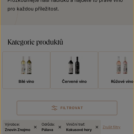
Prozkoumejte naši nabídku a najděte to pravé víno
pro každou příležitost.
Kategorie produktů
Bílé víno
Červené víno
Růžové víno
FILTROVAT
Výrobce:
Odrůda:
Viniční trať:
Zrušit filtry
Znovín Znojmo
Pálava
Kokusové hory