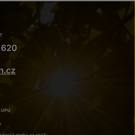
?
 620
n.cz
KUPU
a
učení a platby za zboží