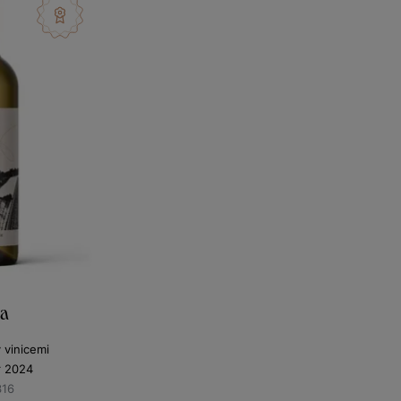
va
y vinicemi
r 2024
316