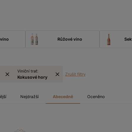
víno
Růžové víno
Sek
Viniční trať:
Zrušit filtry
Kokusové hory
ější
Nejdražší
Abecedně
Oceněno