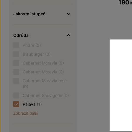
180
Jakostní stupeň
Odrůda
André
(0)
Blauburger
(0)
Cabernet Moravia
(0)
Cabernet Moravia
(0)
Cabernet Moravia rosé
(0)
Cabernet Sauvignon
(0)
Pálava
(1)
Zobrazit další