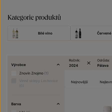
Kategorie produktů
Bílé víno
Červené 
Ročník:
Odrůda:
Výrobce
2024
Pálava
Znovín Znojmo
(1)
Vinné sklepy Lechovice
Nejnovější
Nejlevn
(0)
Barva