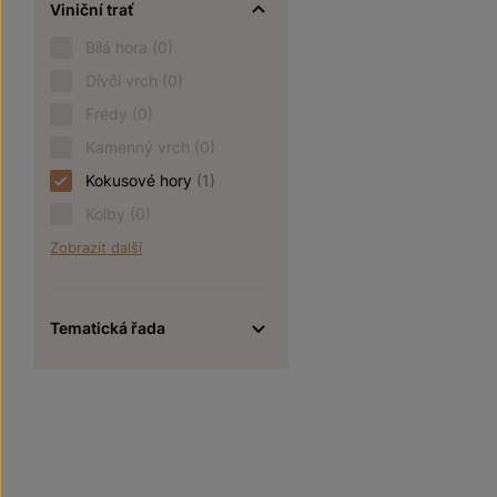
Viniční trať
Bílá hora
(0)
Dívčí vrch
(0)
Frédy
(0)
Kamenný vrch
(0)
Kokusové hory
(1)
Kolby
(0)
Zobrazit další
Tematická řada