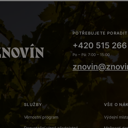
POTŘEBUJETE PORADIT
+420 515 266
Po – Pá: 7:00 – 15:00
znovin@znovi
SLUŽBY
VŠE O NÁ
Věrnostní program
Výdejní míst
Degustační vinné předplatné
Možnosti dor