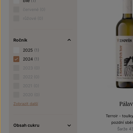
bílé
(1)
červené
(0)
růžové
(0)
Ročník
2025
(1)
2024
(1)
2023
(0)
2022
(0)
2021
(0)
2020
(0)
Pála
Zobrazit další
Terroir - toulk
pozdní sbě
Obsah cukru
Šarže 4