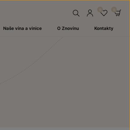
Hledat
Přihlásit
Oblíben
Ko
Naše vína a vinice
O Znovínu
Kontakty
se