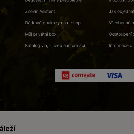
Znovín Asistent
Jak objedna
Dárkové poukazy na e-shop
Všeobecné o
Můj privátní box
Odstoupení 
Katalog vín, služeb a informací
Informace o 
 a. s.
/
Vnitřní oznamovací systém (whistleblowing)
/
Prohlášení o přís
leží
Zákaz prodeje alkoholických nápojů osobám mladším 18 let.