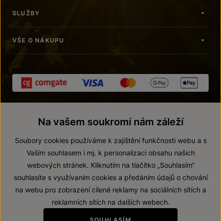
SLUŽBY
VŠE O NÁKUPU
Na vašem soukromí nám záleží
Soubory cookies používáme k zajištění funkčnosti webu a s
Vaším souhlasem i mj. k personalizaci obsahu našich
webových stránek. Kliknutím na tlačítko „Souhlasím“
© 2026 ZNOVÍN ZNOJMO, a. s.
souhlasíte s využívaním cookies a předáním údajů o chování
Vnitřní oznamovací systém (whistleblowing)
na webu pro zobrazení cílené reklamy na sociálních sítích a
Prohlášení o přístupnosti
reklamních sítích na dalších webech.
Upravit nastavení
SOUHLASÍM