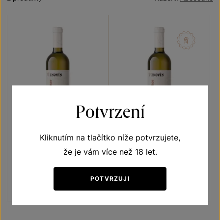
Potvrzení
Kliknutím na tlačítko níže potvrzujete,
Pálava
Pálava
že je vám více než 18 let.
Terroir - toulky vinicemi
Terroir - toulky vinicemi
výběr z hroznů 2025
pozdní sběr 2024
POTVRZUJI
Šarže 5353
Šarže 4316
180
Kč
180
Kč