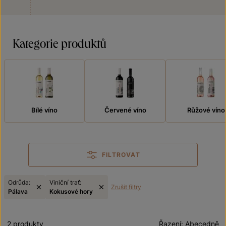
Kategorie produktů
Bílé víno
Červené víno
Růžové víno
FILTROVAT
Odrůda:
Viniční trať:
Zrušit filtry
Pálava
Kokusové hory
2 produkty
Řazení:
Abecedně