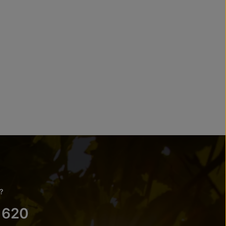
?
 620