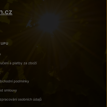
n.cz
KUPU
a
učení a platby za zboží
t
bchodní podmínky
od smlouvy
zpracování osobních údajů