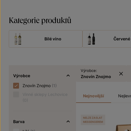
Kategorie produktů
Bílé víno
Červené 
Výrobce:
Výrobce
Znovín Znojmo
Znovín Znojmo
(1)
Vinné sklepy Lechovice
Nejnovější
Nejlev
(0)
NELZE ZASLAT
Barva
MESSENGEREM