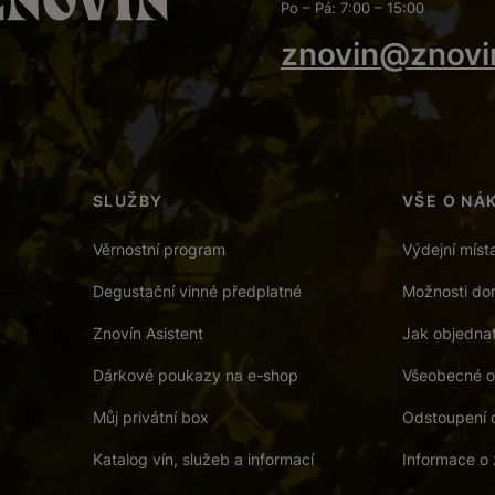
Po – Pá: 7:00 – 15:00
znovin@znovi
SLUŽBY
VŠE O NÁ
Věrnostní program
Výdejní míst
Degustační vinné předplatné
Možnosti dor
Znovín Asistent
Jak objedna
Dárkové poukazy na e-shop
Všeobecné o
Můj privátní box
Odstoupení 
Katalog vín, služeb a informací
Informace o 