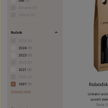
bílé
(1)
červené
(0)
růžové
(0)
Ročník
2025
(0)
2024
(1)
2023
(1)
2022
(0)
2021
(2)
2020
(0)
Rulandské
1997
(1)
Zobrazit další
Unikátní archi
pozdní sbě
Šarže 1