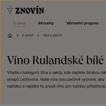
Přeskočit na obsah
E-shop
Aktuality
Věrnostní program
ÚVOD
E-SHOP
VÍNA A SEKTY
Víno Rulandské bílé 
Vítejte v kategorii Vína a sekty, kde najdete širokou na
sklepů Lechovice. Naše vína jsou pečlivě vybraná, aby 
nabídku a najděte to pravé víno pro každou příležitost.