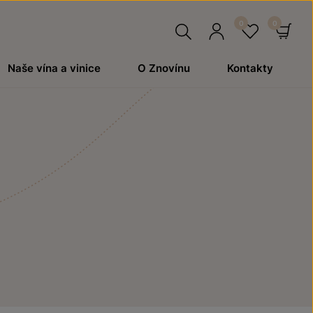
Hledat
Přihlásit
Oblíben
Ko
Naše vína a vinice
O Znovínu
Kontakty
se