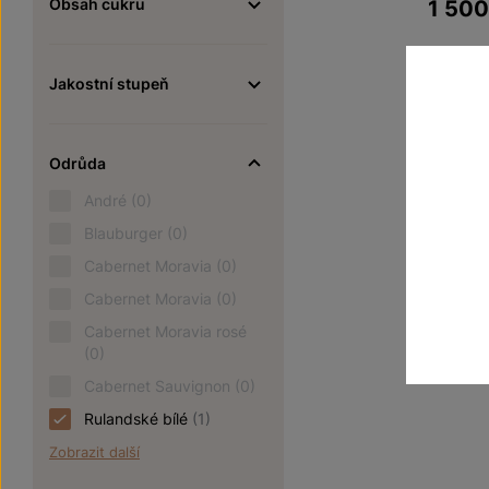
Obsah cukru
1 50
Jakostní stupeň
Odrůda
André
(0)
Blauburger
(0)
Cabernet Moravia
(0)
Cabernet Moravia
(0)
Cabernet Moravia rosé
(0)
Cabernet Sauvignon
(0)
Rulandské bílé
(1)
Zobrazit další