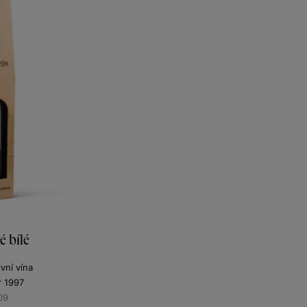
 bílé
vní vína
r 1997
09