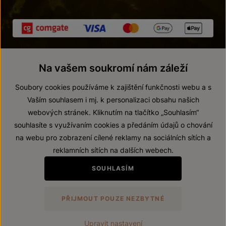
Na vašem soukromí nám záleží
Soubory cookies používáme k zajištění funkčnosti webu a s
Vaším souhlasem i mj. k personalizaci obsahu našich
webových stránek. Kliknutím na tlačítko „Souhlasím“
© 2026 ZNOVÍN ZNOJMO, a. s.
souhlasíte s využívaním cookies a předáním údajů o chování
Vnitřní oznamovací systém (whistleblowing)
na webu pro zobrazení cílené reklamy na sociálních sítích a
Prohlášení o přístupnosti
reklamních sítích na dalších webech.
Upravit nastavení
SOUHLASÍM
Zákaz prodeje alkoholických nápojů osobám mladším 18 let.
PŘIJMOUT POUZE NEZBYTNÉ
Vytvořil
webProgress
Upravit nastavení