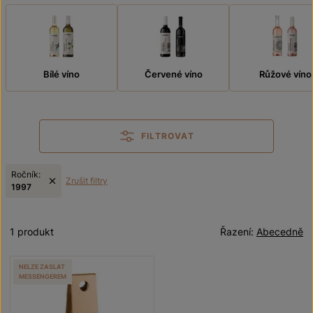
Bílé víno
Červené víno
Růžové víno
FILTROVAT
Ročník:
Zrušit filtry
1997
1 produkt
Řazení:
Abecedně
NELZE ZASLAT
MESSENGEREM