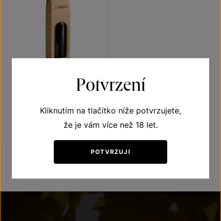
Potvrzení
Rulandské bílé
Unikátní archivní vína
Kliknutím na tlačítko níže potvrzujete,
pozdní sběr 1997
že je vám více než 18 let.
Šarže 109
1 500
Kč
POTVRZUJI