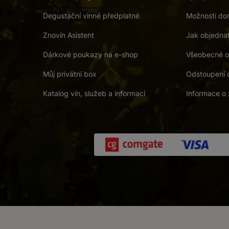
Degustační vinné předplatné
Možnosti dor
Znovín Asistent
Jak objedna
Dárkové poukazy na e-shop
Všeobecné o
Můj privátní box
Odstoupení 
Katalog vín, služeb a informací
Informace o 
 a. s.
/
Vnitřní oznamovací systém (whistleblowing)
/
Prohlášení o přís