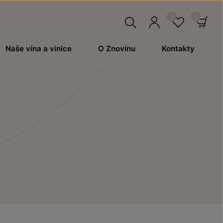
Hledat
Přihlásit
Oblíben
Ko
Naše vína a vinice
O Znovínu
Kontakty
se