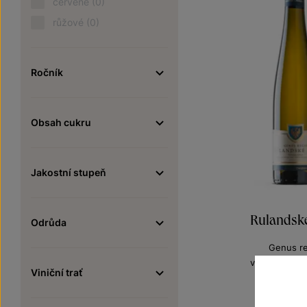
červené
(0)
růžové
(0)
Ročník
Obsah cukru
Jakostní stupeň
Rulandsk
Odrůda
Genus re
výběr z hroz
Viniční trať
Šarže 3
160