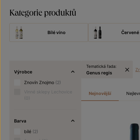
Kategorie produktů
Bílé víno
Červené 
Tematická řada:
Zr
Výrobce
Genus regis
Znovín Znojmo
(2)
Vinné sklepy Lechovice
Nejnovější
Nejlev
(0)
Barva
bílé
(2)