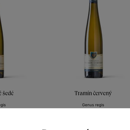
é šedé
Tramín červený
gis
Genus regis
nů 2023
výběr z hroznů 2023
365
Šarže 3356
160
Kč
Kč