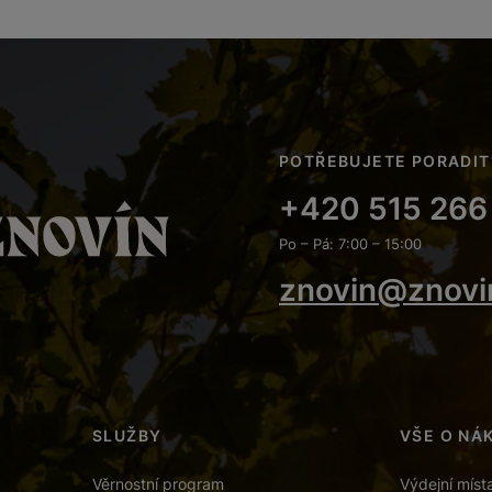
POTŘEBUJETE PORADIT
+420 515 266
Po – Pá: 7:00 – 15:00
znovin@znovi
SLUŽBY
VŠE O NÁ
Věrnostní program
Výdejní míst