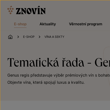
Přeskočit na obsah
E-shop
Aktuality
Věrnostní program
ÚVOD
E-SHOP
VÍNA A SEKTY
Tematická řada - Ge
Genus regis představuje výběr prémiových vín s bohatou
Objevte vína, která spojují luxus a kvalitu.