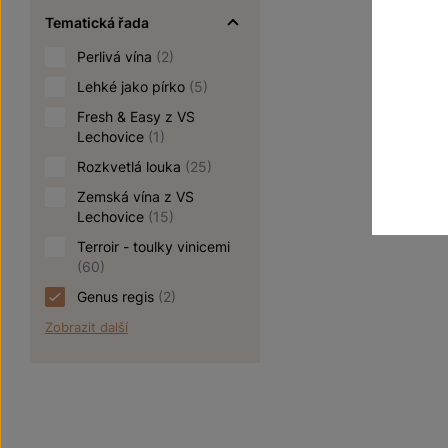
Tematická řada
Perlivá vína
(2)
Lehké jako pírko
(5)
Fresh & Easy z VS
Lechovice
(1)
Rozkvetlá louka
(25)
Zemská vína z VS
Lechovice
(15)
Terroir - toulky vinicemi
(60)
Genus regis
(2)
Zobrazit další