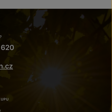
?
 620
n.cz
KUPU
a