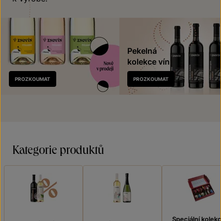
Pekelná
kolekce vín
Nově
PROZKOUMAT
PROZKOUMAT
v prodeji
Kategorie produktů
Speciální kolek