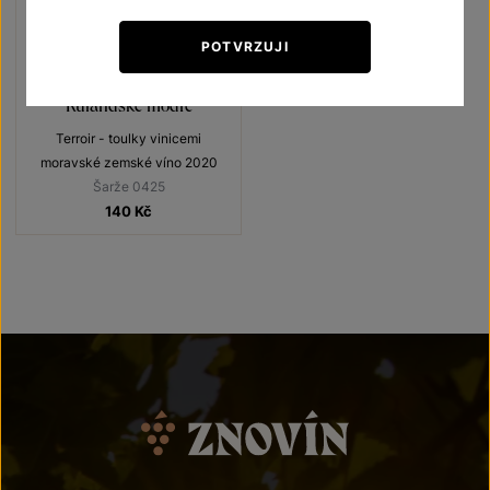
POTVRZUJI
Rulandské modré
Terroir - toulky vinicemi
moravské zemské víno 2020
Šarže 0425
140
Kč