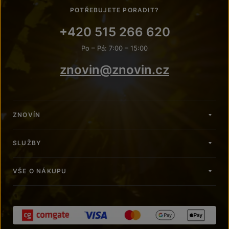
POTŘEBUJETE PORADIT?
+420 515 266 620
Po – Pá: 7:00 – 15:00
znovin@znovin.cz
ZNOVÍN
SLUŽBY
VŠE O NÁKUPU