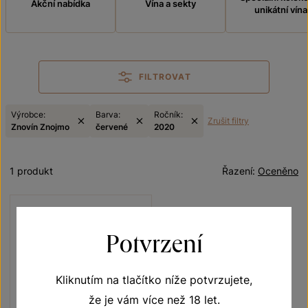
Akční nabídka
Vína a sekty
unikátní vína
FILTROVAT
Výrobce:
Barva:
Ročník:
Zrušit filtry
Znovín Znojmo
červené
2020
1 produkt
Řazení:
Oceněno
Potvrzení
Kliknutím na tlačítko níže potvrzujete,
že je vám více než 18 let.