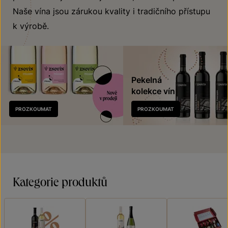
Naše vína jsou zárukou kvality i tradičního přístupu
k výrobě.
Pekelná
kolekce vín
Nově
PROZKOUMAT
PROZKOUMAT
v prodeji
Kategorie produktů