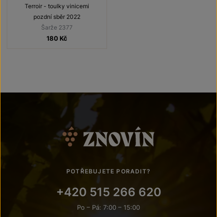
Terroir - toulky vinicemi
pozdní sběr 2022
Šarže 2377
180
Kč
POTŘEBUJETE PORADIT?
+420 515 266 620
Po – Pá: 7:00 – 15:00