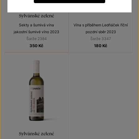
Sekt Lechovice Brut nature
Sylvánské zelené
Sylvánské zelené
Sekty a šumivá vína
Vína s příběhem Ledňáček říční
jakostní šumivé víno 2023
pozdní sběr 2023
Šarže 2384
Šarže 3347
350
Kč
180
Kč
Sylvánské zelené