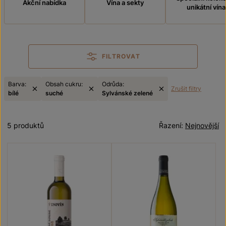
Akční nabídka
Vína a sekty
unikátní vína
FILTROVAT
Barva:
Obsah cukru:
Odrůda:
Zrušit filtry
bílé
suché
Sylvánské zelené
5 produktů
Řazení:
Nejnovější