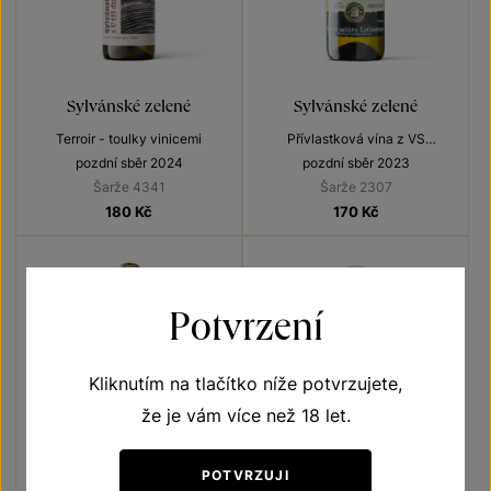
Sylvánské zelené
Sylvánské zelené
Terroir - toulky vinicemi
Přívlastková vína z VS
Lechovice
pozdní sběr 2024
pozdní sběr 2023
Šarže 4341
Šarže 2307
180
Kč
170
Kč
Potvrzení
Kliknutím na tlačítko níže potvrzujete,
že je vám více než 18 let.
POTVRZUJI