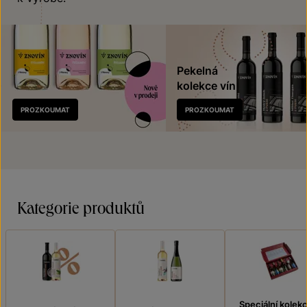
Pekelná
kolekce vín
Nově
PROZKOUMAT
PROZKOUMAT
v prodeji
Kategorie produktů
Speciální kolek