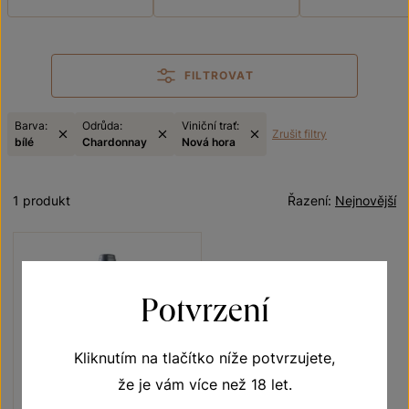
FILTROVAT
Barva:
Odrůda:
Viniční trať:
Zrušit filtry
bílé
Chardonnay
Nová hora
1 produkt
Řazení:
Nejnovější
Potvrzení
Kliknutím na tlačítko níže potvrzujete,
že je vám více než 18 let.