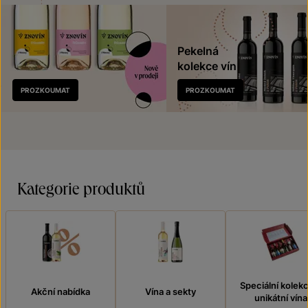
Pekelná
kolekce vín
Nově
PROZKOUMAT
PROZKOUMAT
v prodeji
Kategorie produktů
Speciální kolek
Akční nabídka
Vína a sekty
unikátní vína