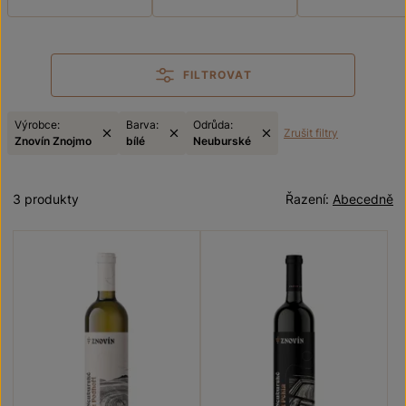
FILTROVAT
Výrobce:
Barva:
Odrůda:
Zrušit filtry
Znovín Znojmo
bílé
Neuburské
3 produkty
Řazení:
Abecedně