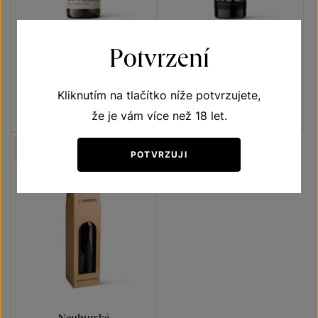
Neuburské
Neuburské
Potvrzení
Terroir - toulky vinicemi
Naše klenoty
pozdní sběr 2023
pozdní sběr 2025
Kliknutím na tlačítko níže potvrzujete,
Šarže 3349
Šarže 5355
že je vám více než 18 let.
180
Kč
230
Kč
NELZE ZASLAT
POTVRZUJI
MESSENGEREM
Neuburské