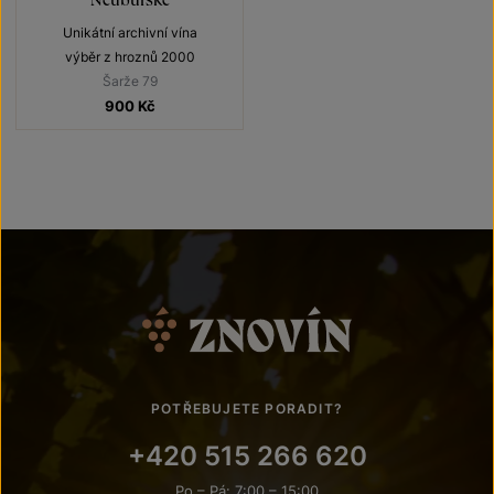
Unikátní archivní vína
výběr z hroznů 2000
Šarže 79
900
Kč
POTŘEBUJETE PORADIT?
+420 515 266 620
Po – Pá: 7:00 – 15:00