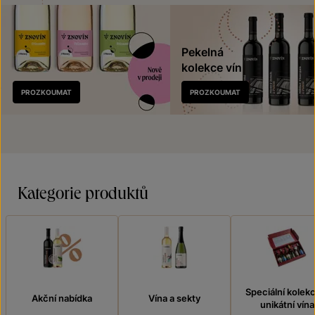
Pekelná
kolekce vín
Nově
PROZKOUMAT
PROZKOUMAT
v prodeji
Kategorie produktů
Speciální kolek
Akční nabídka
Vína a sekty
unikátní vína