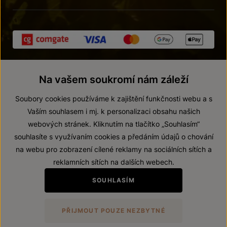
Na vašem soukromí nám záleží
Soubory cookies používáme k zajištění funkčnosti webu a s
Vaším souhlasem i mj. k personalizaci obsahu našich
webových stránek. Kliknutím na tlačítko „Souhlasím“
© 2026 ZNOVÍN ZNOJMO, a. s.
souhlasíte s využívaním cookies a předáním údajů o chování
Vnitřní oznamovací systém (whistleblowing)
na webu pro zobrazení cílené reklamy na sociálních sítích a
Prohlášení o přístupnosti
reklamních sítích na dalších webech.
Upravit nastavení
SOUHLASÍM
Zákaz prodeje alkoholických nápojů osobám mladším 18 let.
PŘIJMOUT POUZE NEZBYTNÉ
Vytvořil
webProgress