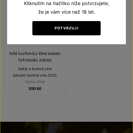
Kliknutím na tlačítko níže potvrzujete,
že je vám více než 18 let.
POTVRZUJI
Sekt Lechovice Brut nature
Sylvánské zelené
Sekty a šumivá vína
jakostní šumivé víno 2023
Šarže 2384
350
Kč