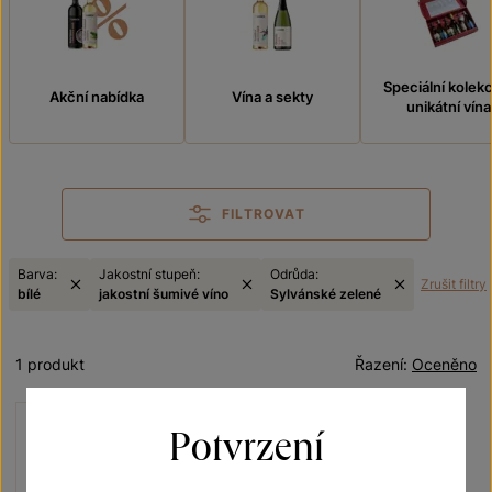
Speciální kolek
Akční nabídka
Vína a sekty
unikátní vína
FILTROVAT
Barva:
Jakostní stupeň:
Odrůda:
Zrušit filtry
bílé
jakostní šumivé víno
Sylvánské zelené
1 produkt
Řazení:
Oceněno
Potvrzení