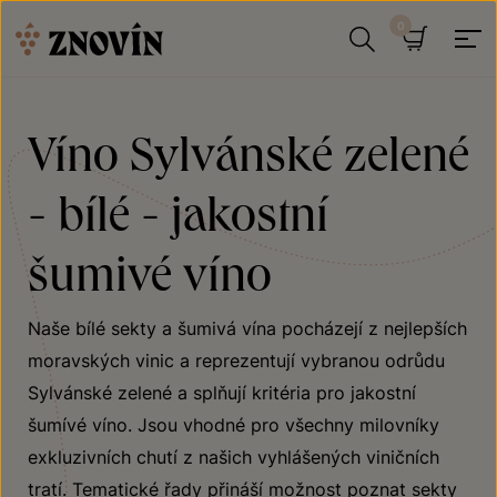
Přeskočit na obsah
Hledat
Košík
Víno Sylvánské zelené
- bílé - jakostní
šumivé víno
Naše bílé sekty a šumivá vína pocházejí z nejlepších
moravských vinic a reprezentují vybranou odrůdu
Sylvánské zelené a splňují kritéria pro jakostní
šumívé víno. Jsou vhodné pro všechny milovníky
exkluzivních chutí z našich vyhlášených viničních
tratí. Tematické řady přináší možnost poznat sekty