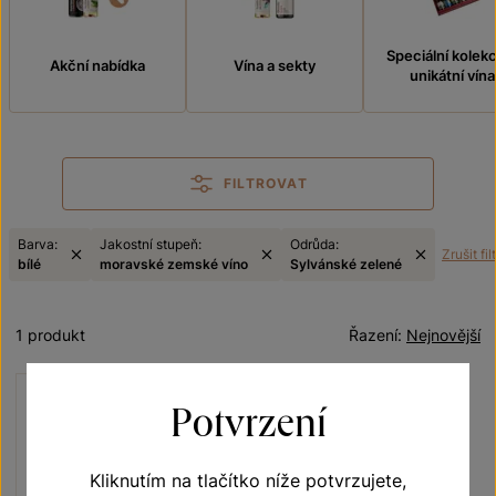
Speciální kolek
Akční nabídka
Vína a sekty
unikátní vína
FILTROVAT
Barva:
Jakostní stupeň:
Odrůda:
Zrušit fil
bílé
moravské zemské víno
Sylvánské zelené
1 produkt
Řazení:
Nejnovější
Potvrzení
Kliknutím na tlačítko níže potvrzujete,