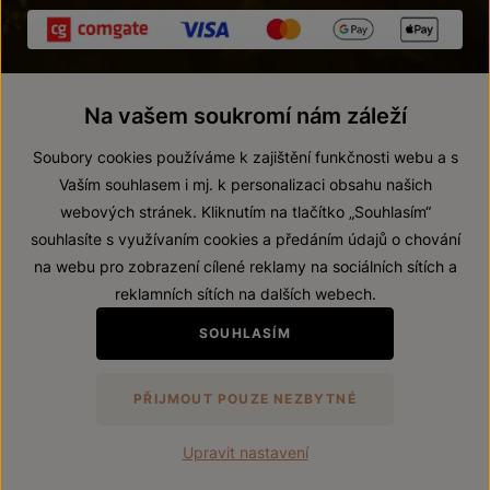
Na vašem soukromí nám záleží
Soubory cookies používáme k zajištění funkčnosti webu a s
Vaším souhlasem i mj. k personalizaci obsahu našich
webových stránek. Kliknutím na tlačítko „Souhlasím“
© 2026 ZNOVÍN ZNOJMO, a. s.
souhlasíte s využívaním cookies a předáním údajů o chování
Vnitřní oznamovací systém (whistleblowing)
na webu pro zobrazení cílené reklamy na sociálních sítích a
Prohlášení o přístupnosti
reklamních sítích na dalších webech.
Upravit nastavení
SOUHLASÍM
Zákaz prodeje alkoholických nápojů osobám mladším 18 let.
PŘIJMOUT POUZE NEZBYTNÉ
Vytvořil
webProgress
Upravit nastavení