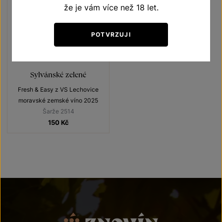
že je vám více než 18 let.
POTVRZUJI
Sylvánské zelené
Fresh & Easy z VS Lechovice
moravské zemské víno 2025
Šarže 2514
150
Kč