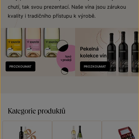
chutí, tak svou prezentací. Naše vína jsou zárukou
kvality i tradičního přístupu k výrobě.
Pekelná
kolekce vín
Nově
PROZKOUMAT
PROZKOUMAT
v prodeji
Kategorie produktů