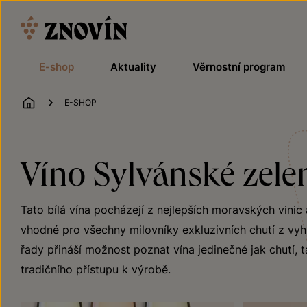
Přeskočit na obsah
E-shop
Aktuality
Věrnostní program
ÚVOD
E-SHOP
Víno Sylvánské zele
Tato bílá vína pocházejí z nejlepších moravských vinic
vhodné pro všechny milovníky exkluzivních chutí z vyh
řady přináší možnost poznat vína jedinečné jak chutí, t
tradičního přístupu k výrobě.