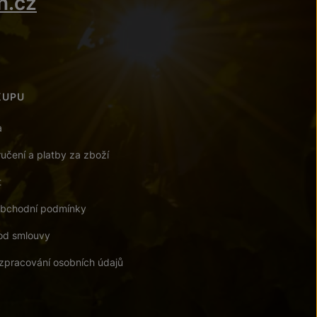
n.cz
KUPU
a
učení a platby za zboží
t
bchodní podmínky
od smlouvy
zpracování osobních údajů