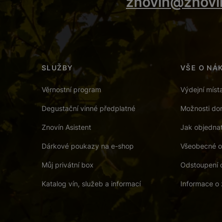
znovin@znovi
SLUŽBY
VŠE O NÁ
Věrnostní program
Výdejní míst
Degustační vinné předplatné
Možnosti dor
Znovín Asistent
Jak objedna
Dárkové poukazy na e-shop
Všeobecné o
Můj privátní box
Odstoupení 
Katalog vín, služeb a informací
Informace o 