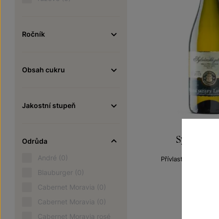
Ročník
Obsah cukru
Jakostní stupeň
Sylvánské 
Odrůda
André
(0)
Přívlastková vína 
pozdní sbě
Blauburger
(0)
Šarže 2
Cabernet Moravia
(0)
170
Cabernet Moravia
(0)
Cabernet Moravia rosé