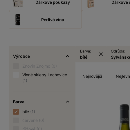
Dárkové poukazy
Dárkové 
Perlivá vína
Barva:
Odrůda:
Výrobce
bílé
Sylvánsk
Znovín Znojmo
(0)
Vinné sklepy Lechovice
Nejnovější
Nejlevn
(1)
Barva
bílé
(1)
červené
(0)
růžové
(0)