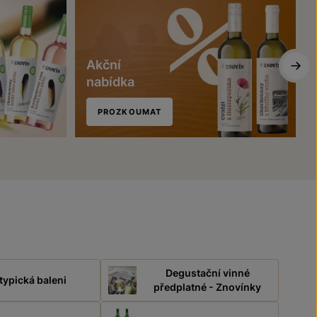
Akční
nabídka
PROZKOUMAT
Degustační vinné
typická baleni
předplatné - Znovínky