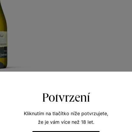
zelené
Potvrzení
z VS Lechovice
r 2023
307
Kliknutím na tlačítko níže potvrzujete,
Kč
že je vám více než 18 let.