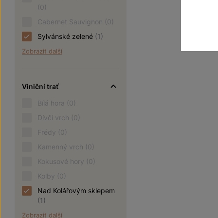
(0)
Cabernet Sauvignon
(0)
Sylvánské zelené
(1)
Zobrazit další
Viniční trať
Bílá hora
(0)
Dívčí vrch
(0)
Frédy
(0)
Kamenný vrch
(0)
Kokusové hory
(0)
Kolby
(0)
Nad Kolářovým sklepem
(1)
Zobrazit další