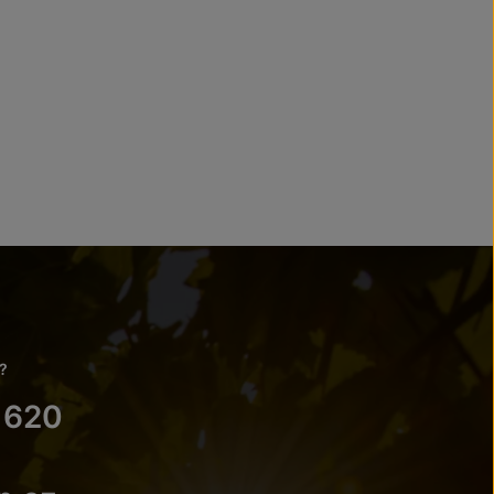
?
 620