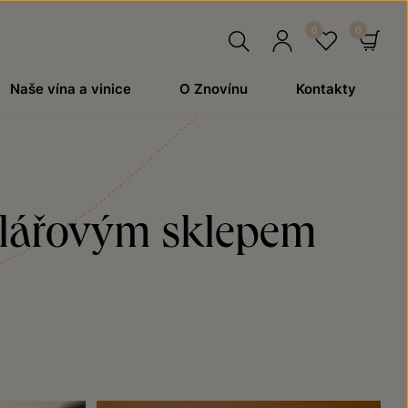
Hledat
Přihlásit
Oblíben
Ko
Naše vína a vinice
O Znovínu
Kontakty
se
Kolářovým sklepem