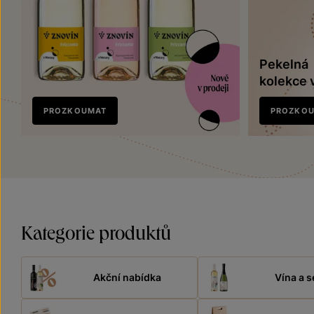
Pekelná
kolekce 
Nově
PROZKOUMAT
PROZKO
v prodeji
Kategorie produktů
Akční nabídka
Vína a s