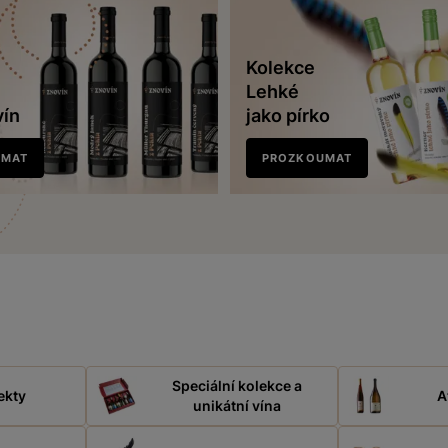
Kolekce
Lehké
vín
jako pírko
UMAT
PROZKOUMAT
Speciální kolekce a
ekty
A
unikátní vína