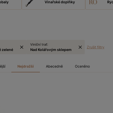
obaly
Vinařské doplňky
Ryc
Viniční trať:
Zrušit filtry
é zelené
Nad Kolářovým sklepem
ější
Nejdražší
Abecedně
Oceněno