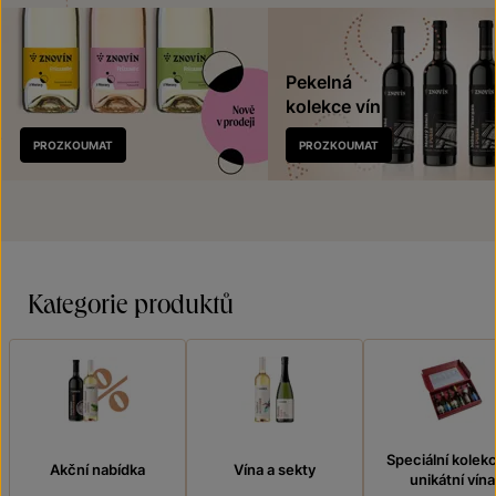
Pekelná
kolekce vín
Nově
PROZKOUMAT
PROZKOUMAT
v prodeji
Kategorie produktů
Speciální kolek
Akční nabídka
Vína a sekty
unikátní vína