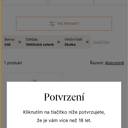
FILTROVAT
Barva:
Odrůda:
Viniční trať:
Zrušit filtry
bílé
Veltlínské zelené
Skalka
1 produkt
Řazení:
Abecedně
Potvrzení
Kliknutím na tlačítko níže potvrzujete,
že je vám více než 18 let.