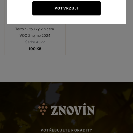
POTVRZUJI
Veltlínské zelené
Terroir - toulky vinicemi
VOC Znojmo 2024
Šarže 4322
190
Kč
POTŘEBUJETE PORADIT?