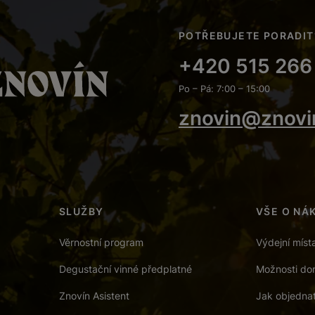
POTŘEBUJETE PORADIT
+420 515 266
Po – Pá: 7:00 – 15:00
znovin@znovi
SLUŽBY
VŠE O NÁ
Věrnostní program
Výdejní míst
Degustační vinné předplatné
Možnosti dor
Znovín Asistent
Jak objedna