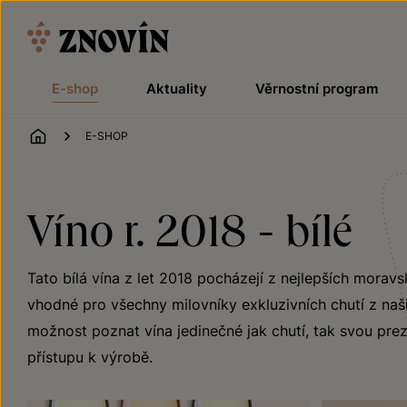
Přeskočit na obsah
E-shop
Aktuality
Věrnostní program
ÚVOD
E-SHOP
Víno r. 2018 - bílé
Tato bílá vína z let 2018 pocházejí z nejlepších moravs
vhodné pro všechny milovníky exkluzivních chutí z naši
možnost poznat vína jedinečné jak chutí, tak svou preze
přístupu k výrobě.