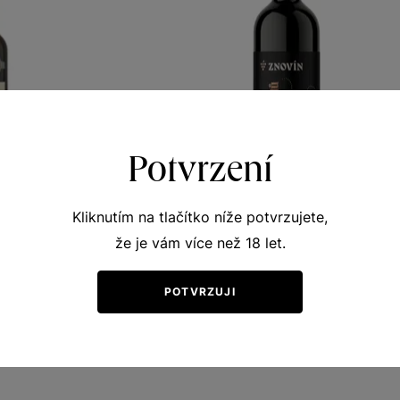
Potvrzení
Kliknutím na tlačítko níže potvrzujete,
že je vám více než 18 let.
é šedé
Sauvignon
noty
Naše klenoty
POTVRZUJI
éb 2018
pozdní sběr 2018
424
Šarže 8338
260
Kč
Kč