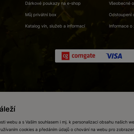
Dárkové poukazy na e-shop
Všeobecné o
Můj privátní box
Odstoupení 
Katalog vín, služeb a informací
Informace o 
 a. s.
/
Vnitřní oznamovací systém (whistleblowing)
/
Prohlášení o přís
leží
Zákaz prodeje alkoholických nápojů osobám mladším 18 let.
Vytvořil
webProgress
sti webu a s Vaším souhlasem i mj. k personalizaci obsahu našich w
 využívaním cookies a předáním údajů o chování na webu pro zobrazen