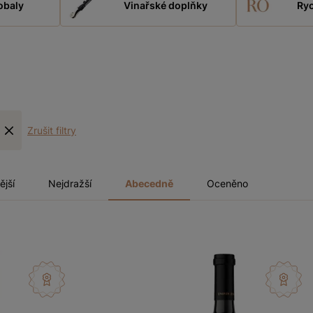
obaly
Vinařské doplňky
Ryc
Zrušit filtry
ější
Nejdražší
Abecedně
Oceněno