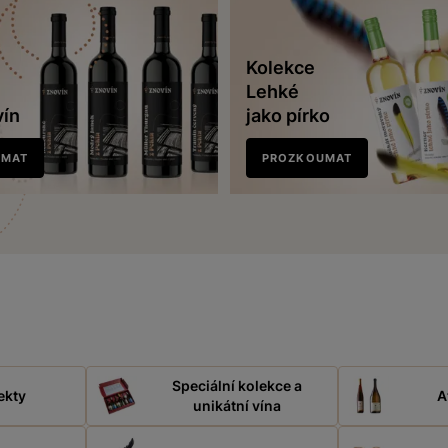
Kolekce
Lehké
vín
jako pírko
UMAT
PROZKOUMAT
Speciální kolekce a
ekty
A
unikátní vína