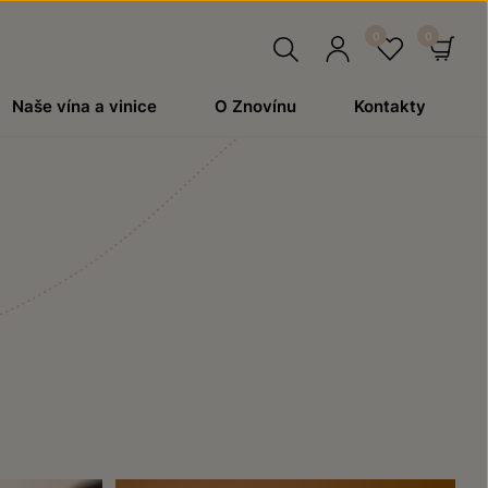
Hledat
Přihlásit
Oblíben
Ko
Naše vína a vinice
O Znovínu
Kontakty
se