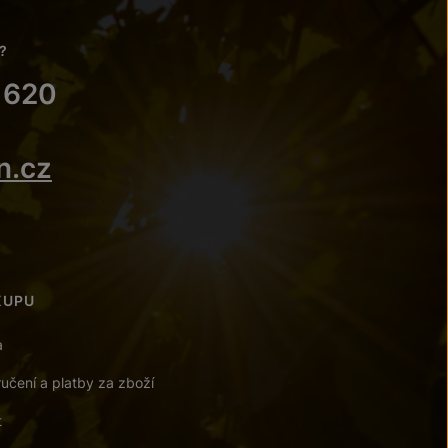
?
 620
n.cz
KUPU
a
učení a platby za zboží
t