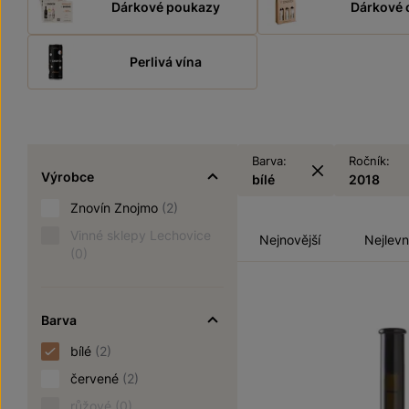
Dárkové poukazy
Dárkové 
Perlivá vína
Barva:
Ročník:
Výrobce
bílé
2018
Znovín Znojmo
(2)
Vinné sklepy Lechovice
Nejnovější
Nejlevn
(0)
Barva
bílé
(2)
červené
(2)
růžové
(0)