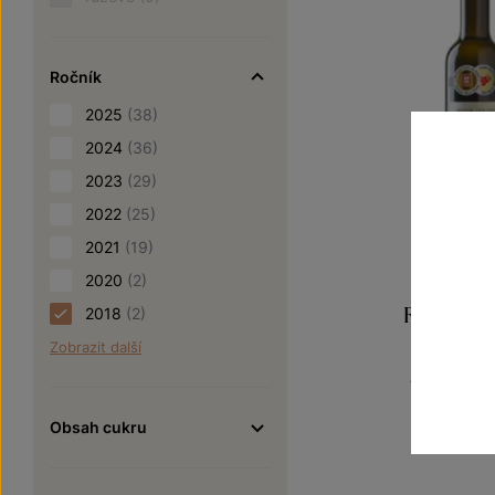
Ročník
2025
(38)
2024
(36)
2023
(29)
2022
(25)
2021
(19)
2020
(2)
Rulandsk
2018
(2)
Zobrazit další
Naše kle
výběr z cib
Šarže 8
Obsah cukru
460