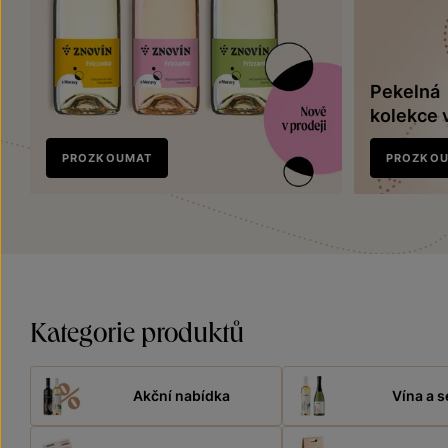
Pekelná
kolekce 
Nově
PROZKOUMAT
PROZKO
v prodeji
Kategorie produktů
Akční nabídka
Vína a s