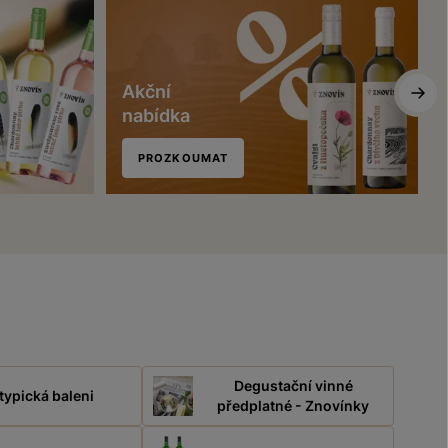
Akční
nabídka
PROZKOUMAT
Degustační vinné
typická baleni
předplatné - Znovínky