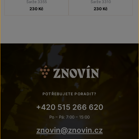
Šarže 3355
Šarže 3310
230
Kč
230
Kč
POTŘEBUJETE PORADIT?
+420 515 266 620
Po – Pá: 7:00 – 15:00
znovin@znovin.cz