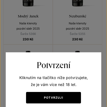
Modrý Janek
Neuburské
Naše klenoty
Naše klenoty
pozdní sběr 2025
pozdní sběr 2025
Šarže 5366
Šarže 5355
230
Kč
230
Kč
Potvrzení
Kliknutím na tlačítko níže potvrzujete,
že je vám více než 18 let.
POTVRZUJI
Tramín červený
Müller Thurgau