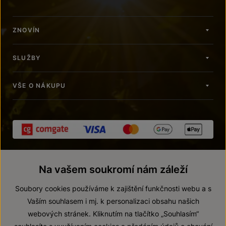
ZNOVÍN
SLUŽBY
VŠE O NÁKUPU
Na vašem soukromí nám záleží
Soubory cookies používáme k zajištění funkčnosti webu a s
Vaším souhlasem i mj. k personalizaci obsahu našich
webových stránek. Kliknutím na tlačítko „Souhlasím“
© 2026 ZNOVÍN ZNOJMO, a. s.