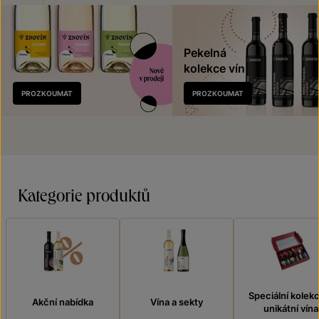
Pekelná
kolekce vín
Nově
PROZKOUMAT
PROZKOUMAT
v prodeji
Kategorie produktů
Speciální kolek
Akční nabídka
Vína a sekty
unikátní vína