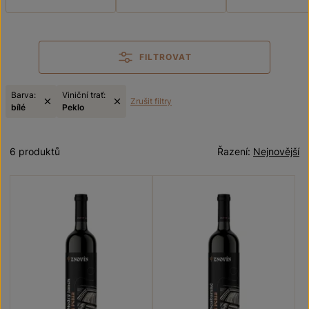
FILTROVAT
Barva:
Viniční trať:
Zrušit filtry
bílé
Peklo
6 produktů
Řazení:
Nejnovější