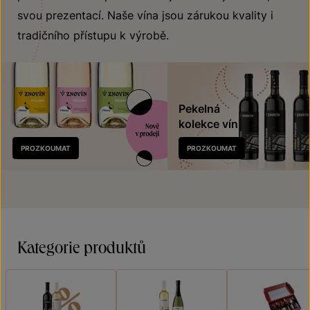
svou prezentací. Naše vína jsou zárukou kvality i
tradičního přístupu k výrobě.
Pekelná
kolekce vín
Nově
PROZKOUMAT
PROZKOUMAT
v prodeji
Kategorie produktů