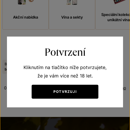
Speciální kolek
Akční nabídka
Vína a sekty
unikátní vína
Potvrzení
FILTROVAT
Barva:
Jakostní stupeň:
Viniční trať:
Kliknutím na tlačítko níže potvrzujete,
Zrušit filtry
bílé
moravské zemské víno
U Lipky
že je vám více než 18 let.
0 produktů
Řazení:
Oceněno
POTVRZUJI