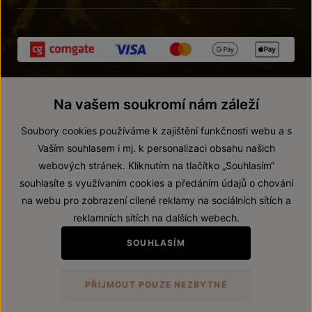
Na vašem soukromí nám záleží
Soubory cookies používáme k zajištění funkčnosti webu a s
Vaším souhlasem i mj. k personalizaci obsahu našich
webových stránek. Kliknutím na tlačítko „Souhlasím“
© 2026 ZNOVÍN ZNOJMO, a. s.
souhlasíte s využívaním cookies a předáním údajů o chování
Vnitřní oznamovací systém (whistleblowing)
na webu pro zobrazení cílené reklamy na sociálních sítích a
Prohlášení o přístupnosti
reklamních sítích na dalších webech.
Upravit nastavení
SOUHLASÍM
Zákaz prodeje alkoholických nápojů osobám mladším 18 let.
PŘIJMOUT POUZE NEZBYTNÉ
Vytvořil
webProgress