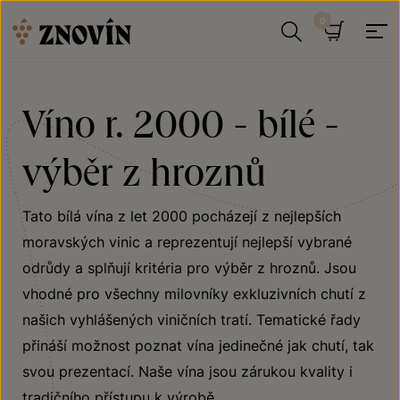
Přeskočit na obsah
Hledat
Košík
Víno r. 2000 - bílé -
výběr z hroznů
Tato bílá vína z let 2000 pocházejí z nejlepších
moravských vinic a reprezentují nejlepší vybrané
odrůdy a splňují kritéria pro výběr z hroznů. Jsou
vhodné pro všechny milovníky exkluzivních chutí z
našich vyhlášených viničních tratí. Tematické řady
přináší možnost poznat vína jedinečné jak chutí, tak
svou prezentací. Naše vína jsou zárukou kvality i
tradičního přístupu k výrobě.