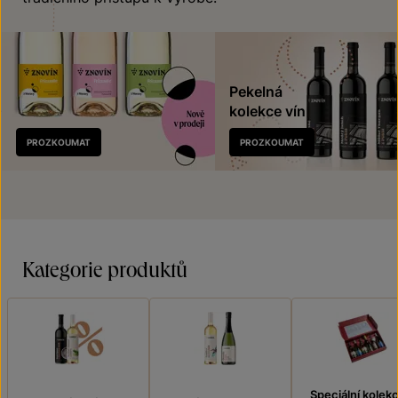
Pekelná
kolekce vín
Nově
PROZKOUMAT
PROZKOUMAT
v prodeji
Kategorie produktů
Speciální kolek