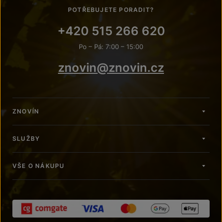
POTŘEBUJETE PORADIT?
+420 515 266 620
Po – Pá: 7:00 – 15:00
znovin@znovin.cz
ZNOVÍN
SLUŽBY
VŠE O NÁKUPU