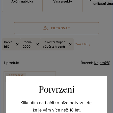
Akční nabídka
Vína a sekty
unikátní vína
FILTROVAT
Barva:
Ročník:
Jakostní stupeň:
Zrušit filtry
bílé
2000
výběr z hroznů
1 produkt
Řazení:
Nejdražší
NELZE ZASLAT
MESSENGEREM
Potvrzení
Kliknutím na tlačítko níže potvrzujete,
že je vám více než 18 let.