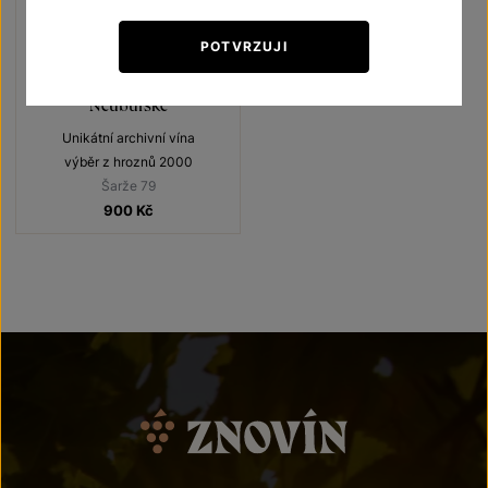
POTVRZUJI
Neuburské
Unikátní archivní vína
výběr z hroznů 2000
Šarže 79
900
Kč