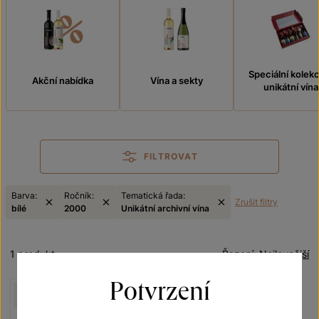
Speciální kolek
Akční nabídka
Vína a sekty
unikátní vína
FILTROVAT
Barva:
Ročník:
Tematická řada:
Zrušit filtry
bílé
2000
Unikátní archivní vína
1 produkt
Řazení:
Nejlevnější
Potvrzení
NELZE ZASLAT
MESSENGEREM