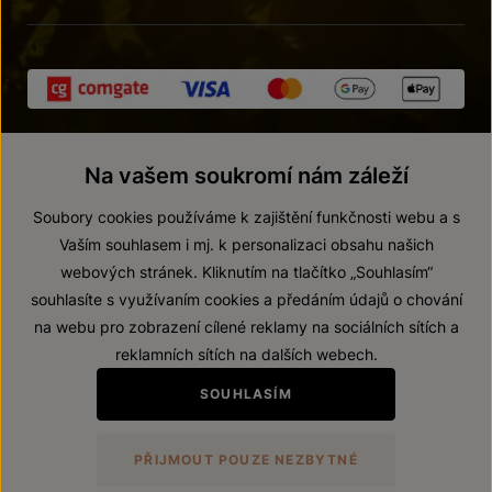
Na vašem soukromí nám záleží
Soubory cookies používáme k zajištění funkčnosti webu a s
Vaším souhlasem i mj. k personalizaci obsahu našich
webových stránek. Kliknutím na tlačítko „Souhlasím“
© 2026 ZNOVÍN ZNOJMO, a. s.
souhlasíte s využívaním cookies a předáním údajů o chování
Vnitřní oznamovací systém (whistleblowing)
na webu pro zobrazení cílené reklamy na sociálních sítích a
Prohlášení o přístupnosti
reklamních sítích na dalších webech.
Upravit nastavení
SOUHLASÍM
Zákaz prodeje alkoholických nápojů osobám mladším 18 let.
PŘIJMOUT POUZE NEZBYTNÉ
Vytvořil
webProgress