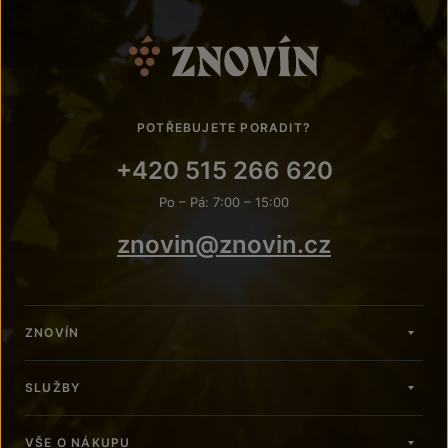
POTŘEBUJETE PORADIT?
+420 515 266 620
Po – Pá: 7:00 – 15:00
znovin@znovin.cz
ZNOVÍN
SLUŽBY
VŠE O NÁKUPU