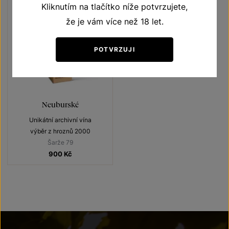
Kliknutím na tlačítko níže potvrzujete,
že je vám více než 18 let.
POTVRZUJI
Neuburské
Unikátní archivní vína
výběr z hroznů 2000
Šarže 79
900
Kč