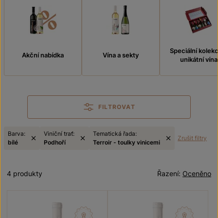
Speciální kolek
Akční nabídka
Vína a sekty
unikátní vína
FILTROVAT
Barva:
Viniční trať:
Tematická řada:
Zrušit filtry
bílé
Podhoří
Terroir - toulky vinicemi
4 produkty
Řazení:
Oceněno