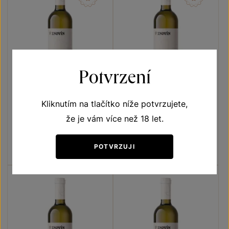
Potvrzení
Kliknutím na tlačítko níže potvrzujete,
Hibernal
Hibernal
že je vám více než 18 let.
Terroir - toulky vinicemi
Terroir - toulky vinicemi
výběr z hroznů 2025
výběr z hroznů 2023
Šarže 5312
Šarže 3350
POTVRZUJI
180
Kč
180
Kč