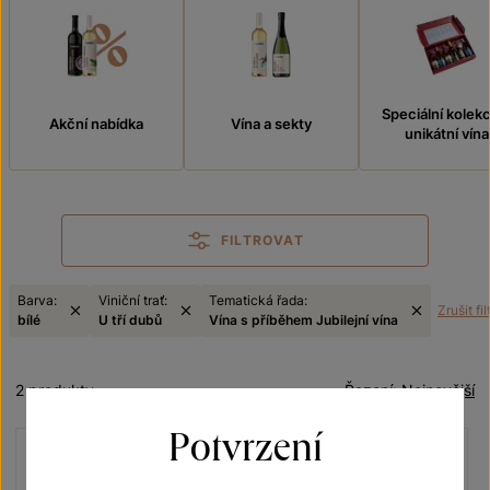
Speciální kolek
Akční nabídka
Vína a sekty
unikátní vína
FILTROVAT
Barva:
Viniční trať:
Tematická řada:
Zrušit fil
bílé
U tří dubů
Vína s příběhem Jubilejní vína
2 produkty
Řazení:
Nejnovější
Potvrzení