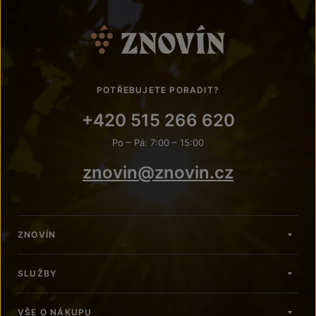
POTŘEBUJETE PORADIT?
+420 515 266 620
Po – Pá: 7:00 – 15:00
znovin@znovin.cz
ZNOVÍN
SLUŽBY
VŠE O NÁKUPU