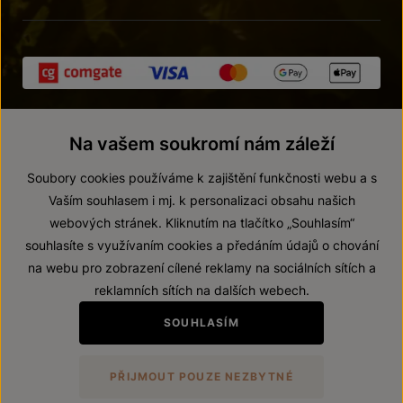
Na vašem soukromí nám záleží
Soubory cookies používáme k zajištění funkčnosti webu a s
Vaším souhlasem i mj. k personalizaci obsahu našich
webových stránek. Kliknutím na tlačítko „Souhlasím“
© 2026 ZNOVÍN ZNOJMO, a. s.
souhlasíte s využívaním cookies a předáním údajů o chování
Vnitřní oznamovací systém (whistleblowing)
na webu pro zobrazení cílené reklamy na sociálních sítích a
Prohlášení o přístupnosti
reklamních sítích na dalších webech.
Upravit nastavení
SOUHLASÍM
Zákaz prodeje alkoholických nápojů osobám mladším 18 let.
PŘIJMOUT POUZE NEZBYTNÉ
Vytvořil
webProgress