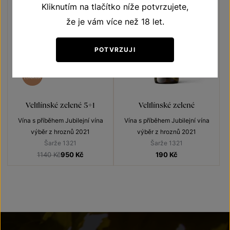
Kliknutím na tlačítko níže potvrzujete,
že je vám více než 18 let.
POTVRZUJI
5+1
ZDARMA
Veltlínské zelené 5+1
Veltlínské zelené
Vína s příběhem Jubilejní vína
Vína s příběhem Jubilejní vína
výběr z hroznů 2021
výběr z hroznů 2021
Šarže 1321
Šarže 1321
1140 Kč
950
Kč
190
Kč