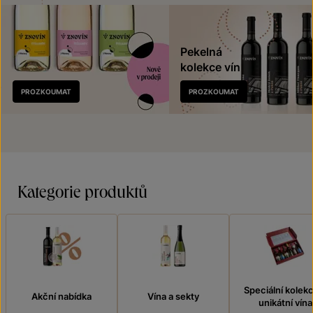
Pekelná
kolekce vín
Nově
PROZKOUMAT
PROZKOUMAT
v prodeji
Kategorie produktů
Speciální kolek
Akční nabídka
Vína a sekty
unikátní vína