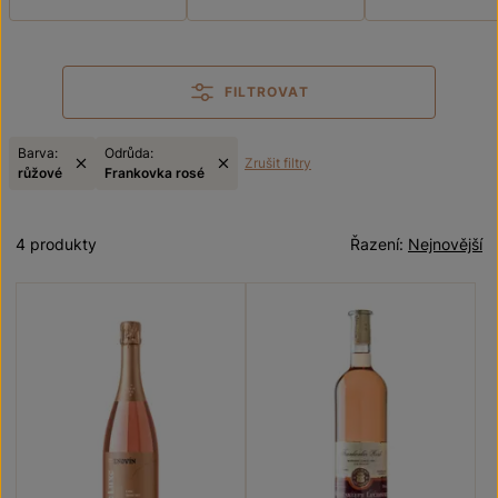
FILTROVAT
Barva:
Odrůda:
Zrušit filtry
růžové
Frankovka rosé
4 produkty
Řazení:
Nejnovější