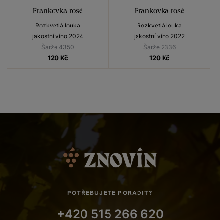
Frankovka rosé
Frankovka rosé
Rozkvetlá louka
Rozkvetlá louka
jakostní víno 2024
jakostní víno 2022
Šarže 4350
Šarže 2336
120
Kč
120
Kč
POTŘEBUJETE PORADIT?
+420 515 266 620