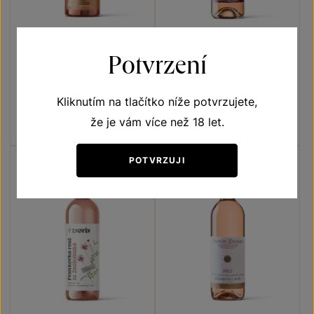
Znovín de Luxe Rosé Demi
Frankovka rosé
Potvrzení
sec
Sekty a šumivá vína
Zemská vína z VS Lechovice
jakostní šumivé víno 2022
moravské zemské víno 2024
Kliknutím na tlačítko níže potvrzujete,
Šarže 2406
Šarže 2417
že je vám více než 18 let.
260
Kč
120
Kč
POTVRZUJI