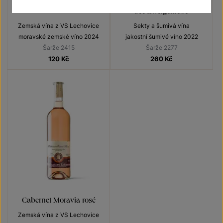
sec Zweigeltrebe
Zemská vína z VS Lechovice
Sekty a šumivá vína
moravské zemské víno 2024
jakostní šumivé víno 2022
Šarže 2415
Šarže 2277
120
Kč
260
Kč
Cabernet Moravia rosé
Zemská vína z VS Lechovice