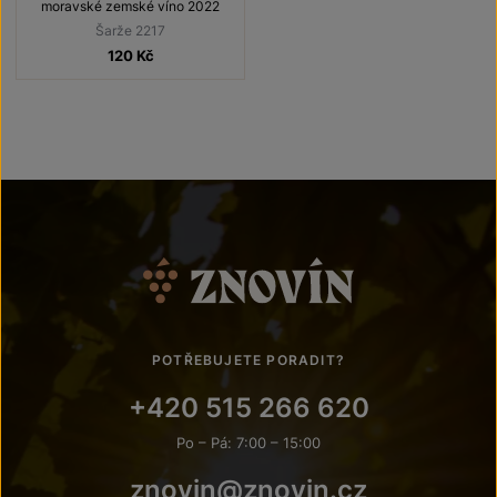
moravské zemské víno 2022
Šarže 2217
120
Kč
POTŘEBUJETE PORADIT?
+420 515 266 620
Po – Pá: 7:00 – 15:00
znovin@znovin.cz