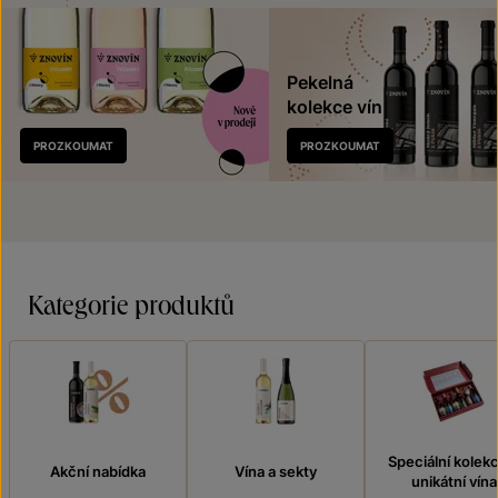
Pekelná
kolekce vín
Nově
PROZKOUMAT
PROZKOUMAT
v prodeji
Kategorie produktů
Speciální kolek
Akční nabídka
Vína a sekty
unikátní vína