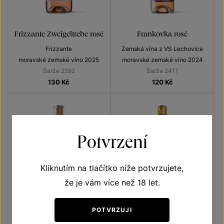
Frizzante Zweigeltrebe rosé
Frankovka rosé
Frizzante
Zemská vína z VS Lechovice
moravské zemské víno 2025
moravské zemské víno 2024
Šarže 2592
Šarže 2417
130
Kč
120
Kč
Potvrzení
Kliknutím na tlačítko níže potvrzujete,
že je vám více než 18 let.
POTVRZUJI
Zweigeltrebe rosé
Sekt Lechovice Rosé Demi