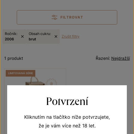
FILTROVAT
Ročník:
Obsah cukru:
Zrušit filtry
2006
brut
1 produkt
Řazení:
Nejdražší
LIMITOVANÁ SÉRIE
Potvrzení
Kliknutím na tlačítko níže potvrzujete,
že je vám více než 18 let.