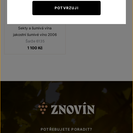
POTVRZUJI
Znovín de Lux Rosé 2006
Brut
Sekty a šumivá vína
jakostní šumivé víno 2006
Šarže 6135
1 100
Kč
POTŘEBUJETE PORADIT?