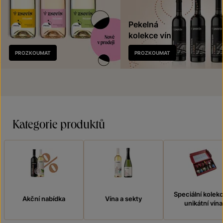
Pekelná
kolekce vín
Nově
PROZKOUMAT
PROZKOUMAT
v prodeji
Kategorie produktů
Speciální kolek
Akční nabídka
Vína a sekty
unikátní vína