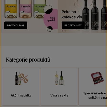
Pekelná
kolekce vín
Nově
PROZKOUMAT
PROZKOUMAT
v prodeji
Kategorie produktů
Speciální kolek
Akční nabídka
Vína a sekty
unikátní vína