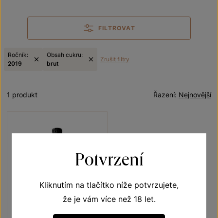
FILTROVAT
Ročník:
Obsah cukru:
Zrušit filtry
2019
brut
1 produkt
Řazení:
Nejnovější
Potvrzení
Kliknutím na tlačítko níže potvrzujete,
že je vám více než 18 let.