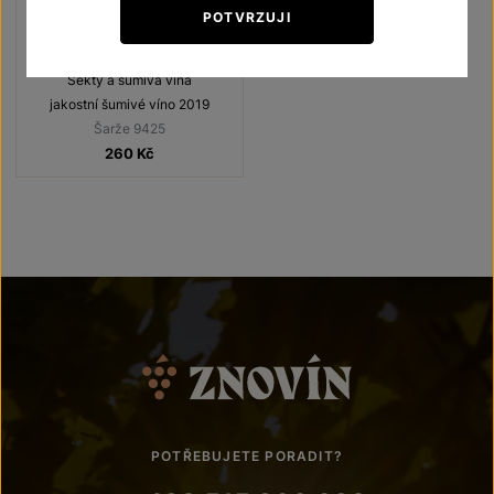
POTVRZUJI
Znovín De Luxe Brut
Sekty a šumivá vína
jakostní šumivé víno 2019
Šarže 9425
260
Kč
POTŘEBUJETE PORADIT?