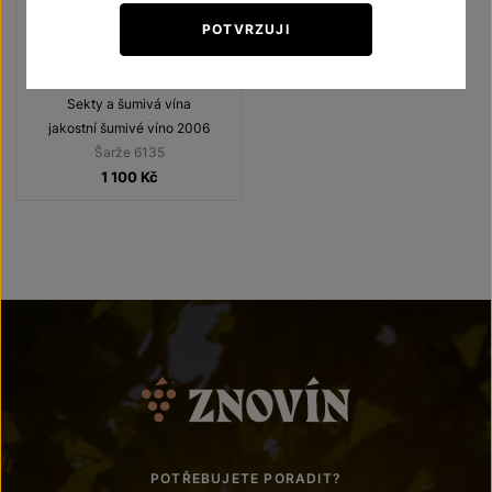
POTVRZUJI
Znovín de Lux Rosé 2006
Brut
Sekty a šumivá vína
jakostní šumivé víno 2006
Šarže 6135
1 100
Kč
POTŘEBUJETE PORADIT?