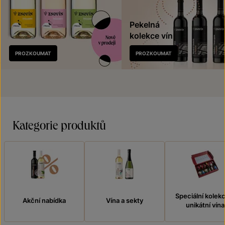
Pekelná
kolekce vín
Nově
PROZKOUMAT
PROZKOUMAT
v prodeji
Kategorie produktů
Speciální kolek
Akční nabídka
Vína a sekty
unikátní vína