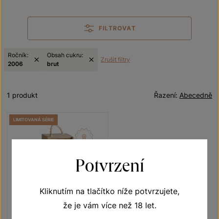
FILTROVAT
Ročník:
Obsah cukru:
Zrušit filtry
2006
brut
1 produkt
Řazení:
Abecedně
LIMITOVANÁ SÉRIE
Potvrzení
Kliknutím na tlačítko níže potvrzujete,
že je vám více než 18 let.