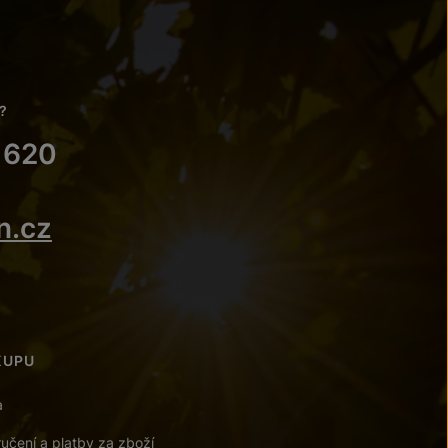
?
 620
n.cz
KUPU
a
učení a platby za zboží