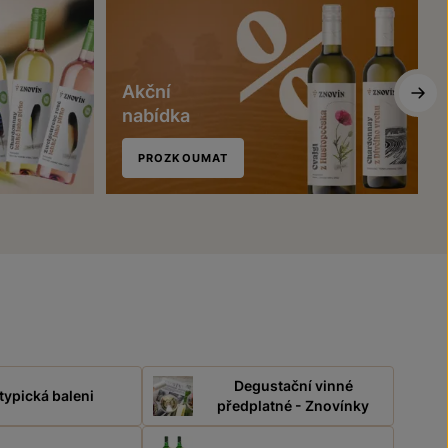
Akční
nabídka
PROZKOUMAT
Degustační vinné
typická baleni
předplatné - Znovínky