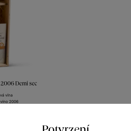
 2006 Demi sec
vá vína
 víno 2006
136
Kč
Potvrzení