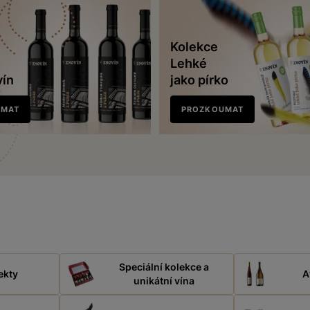
Kolekce
Lehké
vín
jako pírko
UMAT
PROZKOUMAT
Speciální kolekce a
ekty
A
unikátní vína