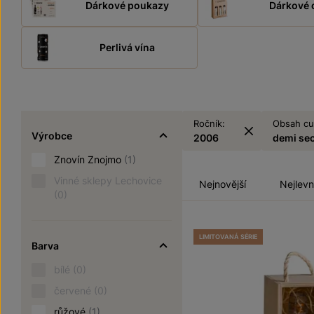
Dárkové poukazy
Dárkové 
Perlivá vína
Ročník:
Obsah cu
Výrobce
2006
demi se
Znovín Znojmo
(1)
Vinné sklepy Lechovice
Nejnovější
Nejlevn
(0)
LIMITOVANÁ SÉRIE
Barva
bílé
(0)
červené
(0)
růžové
(1)