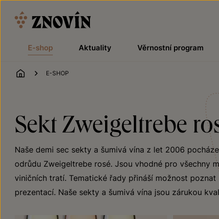
Přeskočit na obsah
E-shop
Aktuality
Věrnostní program
ÚVOD
E-SHOP
Sekt Zweigeltrebe ro
Naše demi sec sekty a šumivá vína z let 2006 pocházej
odrůdu Zweigeltrebe rosé. Jsou vhodné pro všechny mi
viničních tratí. Tematické řady přináší možnost poznat 
prezentací. Naše sekty a šumivá vína jsou zárukou kvali