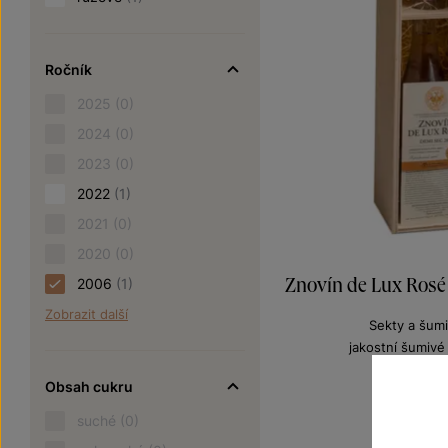
Ročník
2025
(0)
2024
(0)
2023
(0)
2022
(1)
2021
(0)
2020
(0)
Znovín de Lux Rosé
2006
(1)
Zobrazit další
Sekty a šumi
jakostní šumivé
Šarže 6
Obsah cukru
1 100
suché
(0)