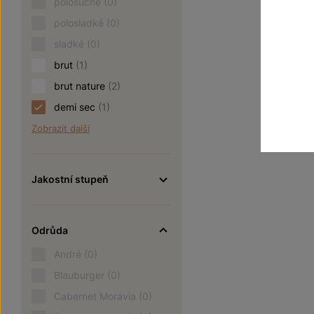
polosuché
(0)
polosladké
(0)
sladké
(0)
brut
(1)
brut nature
(2)
demi sec
(1)
Zobrazit další
Jakostní stupeň
Odrůda
André
(0)
Blauburger
(0)
Cabernet Moravia
(0)