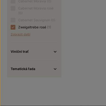
Cabernet Moravia
(0)
Cabernet Moravia rosé
(0)
Cabernet Sauvignon
(0)
Zweigeltrebe rosé
(1)
Zobrazit další
Viniční trať
Tematická řada