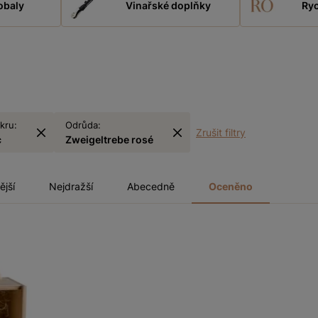
obaly
Vinařské doplňky
Ryc
kru:
Odrůda:
Zrušit filtry
c
Zweigeltrebe rosé
ější
Nejdražší
Abecedně
Oceněno