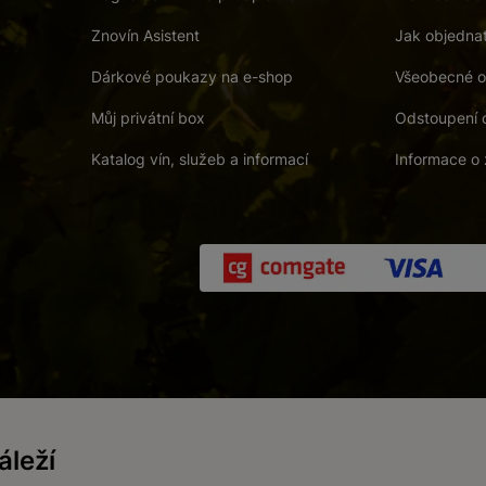
Znovín Asistent
Jak objedna
Dárkové poukazy na e-shop
Všeobecné o
Můj privátní box
Odstoupení 
Katalog vín, služeb a informací
Informace o 
 a. s.
/
Vnitřní oznamovací systém (whistleblowing)
/
Prohlášení o přís
leží
Zákaz prodeje alkoholických nápojů osobám mladším 18 let.