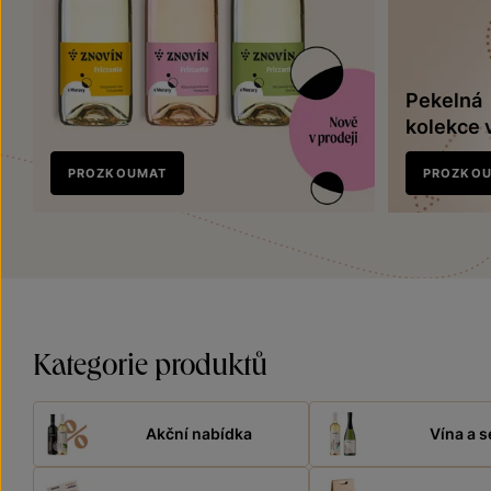
Pekelná
kolekce 
Nově
PROZKOUMAT
PROZKO
v prodeji
Kategorie produktů
Akční nabídka
Vína a s