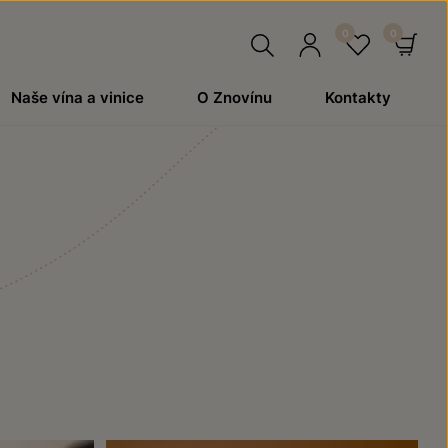
Hledat
Přihlásit
Oblíben
Ko
Naše vína a vinice
O Znovínu
Kontakty
se