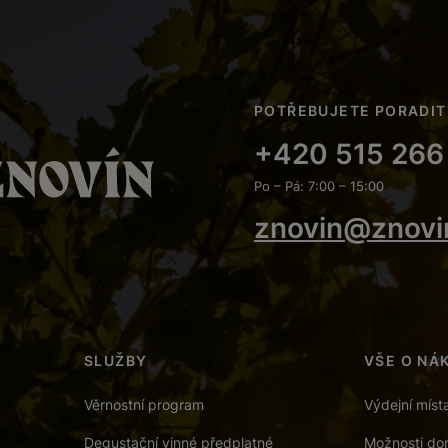
POTŘEBUJETE PORADIT
+420 515 266
Po – Pá: 7:00 – 15:00
znovin@znovi
SLUŽBY
VŠE O NÁ
Věrnostní program
Výdejní míst
Degustační vinné předplatné
Možnosti dor