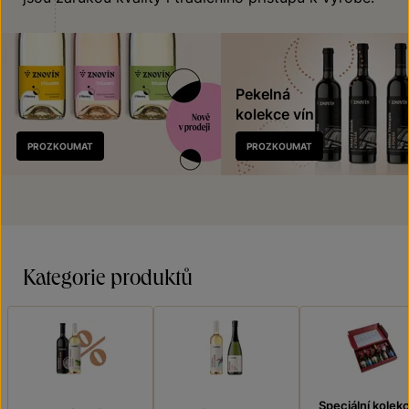
Pekelná
kolekce vín
Nově
PROZKOUMAT
PROZKOUMAT
v prodeji
Kategorie produktů
Speciální kolek