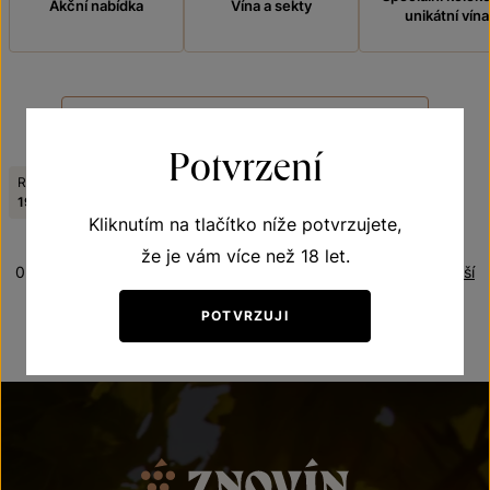
Akční nabídka
Vína a sekty
unikátní vína
FILTROVAT
Potvrzení
Ročník:
Obsah cukru:
Zrušit filtry
1998
demi sec
Kliknutím na tlačítko níže potvrzujete,
že je vám více než 18 let.
0 produktů
Řazení:
Nejdražší
POTVRZUJI