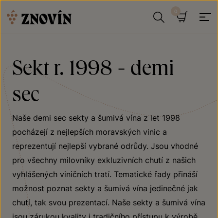
Přeskočit na obsah
Hledat
Košík
Sekt r. 1998 - demi
sec
Naše demi sec sekty a šumivá vína z let 1998
pocházejí z nejlepších moravských vinic a
reprezentují nejlepší vybrané odrůdy. Jsou vhodné
pro všechny milovníky exkluzivních chutí z našich
vyhlášených viničních tratí. Tematické řady přináší
možnost poznat sekty a šumivá vína jedinečné jak
chutí, tak svou prezentací. Naše sekty a šumivá vína
jsou zárukou kvality i tradičního přístupu k výrobě.