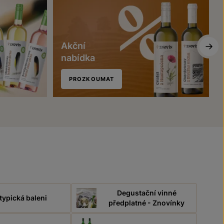
Akční
nabídka
PROZKOUMAT
Degustační vinné
typická baleni
předplatné - Znovínky