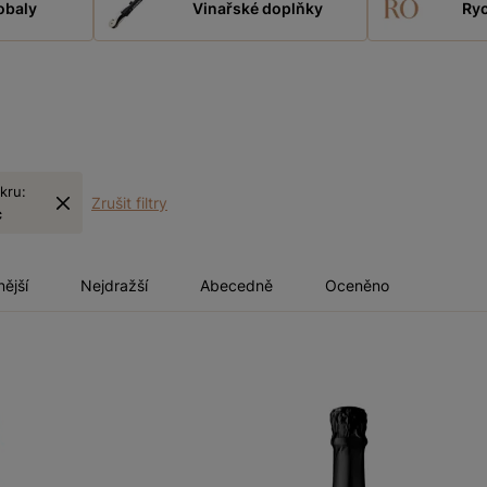
obaly
Vinařské doplňky
Ryc
kru:
Zrušit filtry
c
nější
Nejdražší
Abecedně
Oceněno