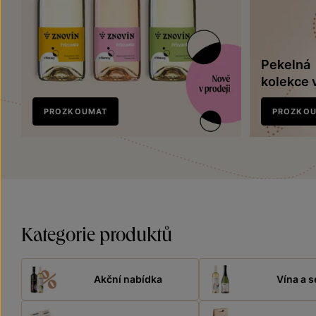
Pekelná
kolekce 
Nově
PROZKOUMAT
PROZKO
v prodeji
Kategorie produktů
Akční nabídka
Vína a s