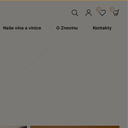
Hledat
Přihlásit
Oblíben
Ko
Naše vína a vinice
O Znovínu
Kontakty
se