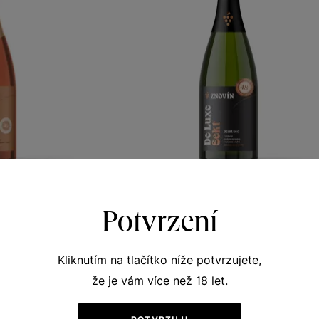
osé Demi sec
Znovín de Luxe Demi sec
Potvrzení
vá vína
Sekty a šumivá vína
 víno 2019
jakostní šumivé víno 2019
Kliknutím na tlačítko níže potvrzujete,
416
Šarže 9426
260
že je vám více než 18 let.
Kč
Kč