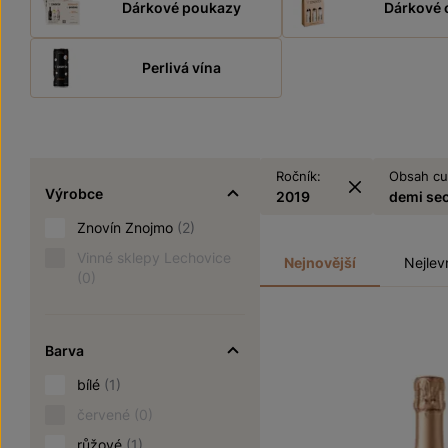
Dárkové poukazy
Dárkové 
Perlivá vína
Ročník:
Obsah cu
Výrobce
2019
demi se
Znovín Znojmo
(2)
Vinné sklepy Lechovice
Nejnovější
Nejlev
(0)
Barva
bílé
(1)
červené
(0)
růžové
(1)