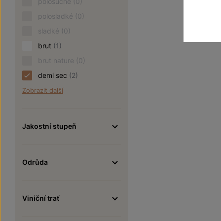
polosuché
(0)
polosladké
(0)
sladké
(0)
brut
(1)
brut nature
(0)
demi sec
(2)
Zobrazit další
Jakostní stupeň
Odrůda
Viniční trať