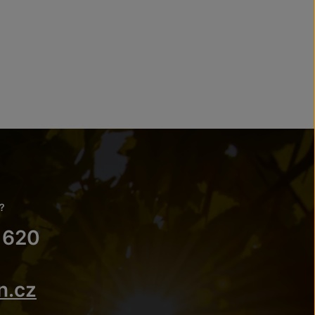
?
 620
n.cz