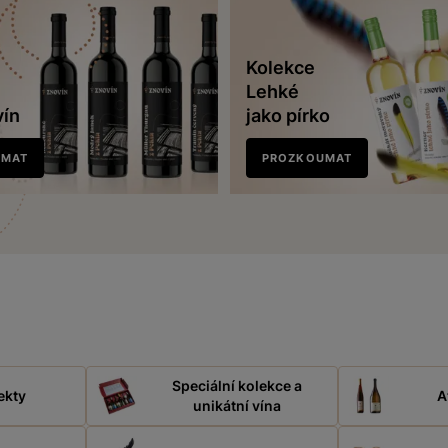
Kolekce
Lehké
vín
jako pírko
UMAT
PROZKOUMAT
Speciální kolekce a
ekty
A
unikátní vína