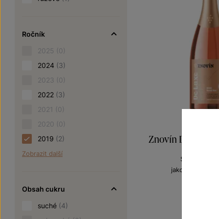
Ročník
2025
(0)
2024
(3)
2023
(0)
2022
(3)
2021
(0)
2020
(0)
Znovín De Luxe R
2019
(2)
Zobrazit další
Sekty a šumi
jakostní šumivé
Šarže 9
Obsah cukru
260
suché
(4)