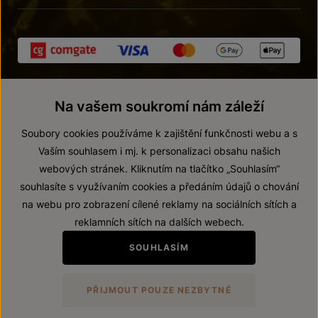
Na vašem soukromí nám záleží
Soubory cookies používáme k zajištění funkčnosti webu a s
Vaším souhlasem i mj. k personalizaci obsahu našich
webových stránek. Kliknutím na tlačítko „Souhlasím“
© 2026 ZNOVÍN ZNOJMO, a. s.
souhlasíte s využívaním cookies a předáním údajů o chování
Vnitřní oznamovací systém (whistleblowing)
na webu pro zobrazení cílené reklamy na sociálních sítích a
Prohlášení o přístupnosti
reklamních sítích na dalších webech.
Upravit nastavení
SOUHLASÍM
Zákaz prodeje alkoholických nápojů osobám mladším 18 let.
PŘIJMOUT POUZE NEZBYTNÉ
Vytvořil
webProgress