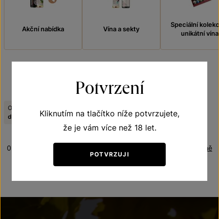
Speciální kolek
Akční nabídka
Vína a sekty
unikátní vína
Potvrzení
FILTROVAT
Obsah cukru:
Tematická řada:
Kliknutím na tlačítko níže potvrzujete,
Zrušit filtry
demi sec
Sekty
že je vám více než 18 let.
0 produktů
Řazení:
Abecedně
POTVRZUJI