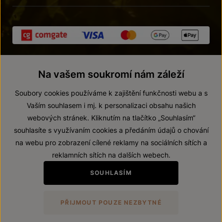
Na vašem soukromí nám záleží
Soubory cookies používáme k zajištění funkčnosti webu a s
Vaším souhlasem i mj. k personalizaci obsahu našich
webových stránek. Kliknutím na tlačítko „Souhlasím“
© 2026 ZNOVÍN ZNOJMO, a. s.
souhlasíte s využívaním cookies a předáním údajů o chování
Vnitřní oznamovací systém (whistleblowing)
na webu pro zobrazení cílené reklamy na sociálních sítích a
Prohlášení o přístupnosti
reklamních sítích na dalších webech.
Upravit nastavení
SOUHLASÍM
Zákaz prodeje alkoholických nápojů osobám mladším 18 let.
PŘIJMOUT POUZE NEZBYTNÉ
Vytvořil
webProgress