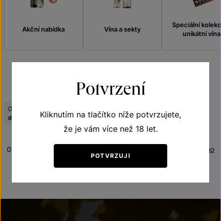
Speciální kolek
Akční nabídka
Vína a sekty
unikátní vína
Potvrzení
FILTROVAT
Obsah cukru:
Tematická řada:
Kliknutím na tlačítko níže potvrzujete,
Zrušit filtry
demi sec
Sekty
že je vám více než 18 let.
0 produktů
Řazení:
Oceněno
POTVRZUJI