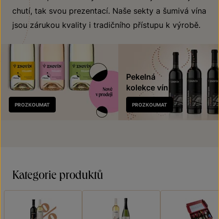
chutí, tak svou prezentací. Naše sekty a šumivá vína
jsou zárukou kvality i tradičního přístupu k výrobě.
Pekelná
kolekce vín
Nově
PROZKOUMAT
PROZKOUMAT
v prodeji
Kategorie produktů