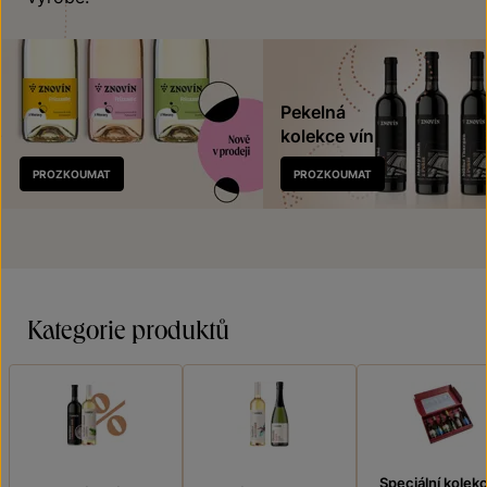
Pekelná
kolekce vín
Nově
PROZKOUMAT
PROZKOUMAT
v prodeji
Kategorie produktů
Speciální kolek