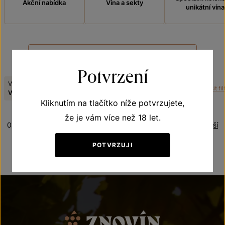
Akční nabídka
Vína a sekty
unikátní vína
FILTROVAT
Potvrzení
Výrobce:
Obsah cukru:
Odrůda:
Zrušit fil
Vinné sklepy Lechovice
polosladké
Sauvignon
Kliknutím na tlačítko níže potvrzujete,
že je vám více než 18 let.
0 produktů
Řazení:
Nejlevnější
POTVRZUJI