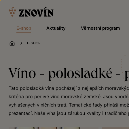
Přeskočit na obsah
E-shop
Aktuality
Věrnostní program
ÚVOD
E-SHOP
Víno - polosladké -
Tato polosladká vína pocházejí z nejlepších moravských
kritéria pro perlivé víno moravské zemské. Jsou vhodn
vyhlášených viničních tratí. Tematické řady přináší mož
prezentací. Naše vína jsou zárukou kvality i tradičního