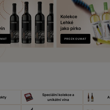
Kolekce
Lehké
vín
jako pírko
UMAT
PROZKOUMAT
Speciální kolekce a
ekty
A
unikátní vína