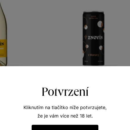
ante bílé
Plechovka Znovín
Potvrzení
te
Perlivá vína
ké zemské 2025
perlivé víno moravské zemské
Kliknutím na tlačítko níže potvrzujete,
327
Šarže 5313
39,90
č
Kč
že je vám více než 18 let.