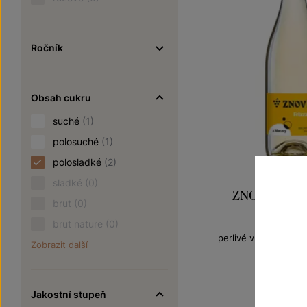
Ročník
Obsah cukru
suché
(1)
polosuché
(1)
polosladké
(2)
sladké
(0)
ZNOVÍN Frizz
brut
(0)
Frizzan
brut nature
(0)
perlivé víno moravs
Zobrazit další
Šarže 5
119
K
Jakostní stupeň