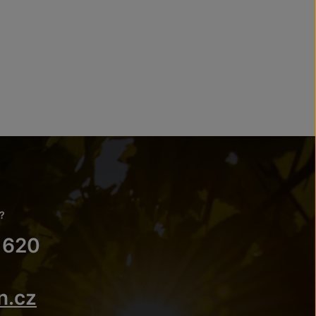
?
 620
n.cz