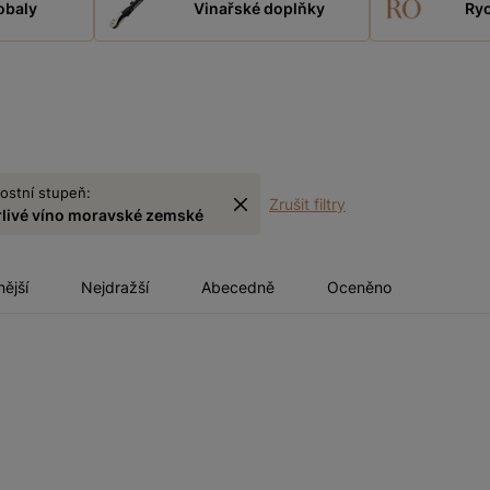
obaly
Vinařské doplňky
Ryc
ostní stupeň:
Zrušit filtry
rlivé víno moravské zemské
nější
Nejdražší
Abecedně
Oceněno