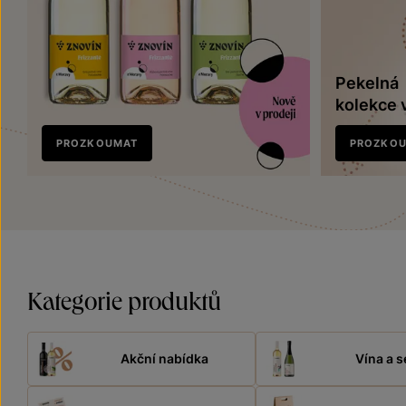
Pekelná
kolekce 
Nově
PROZKOUMAT
PROZKO
v prodeji
Kategorie produktů
Akční nabídka
Vína a s