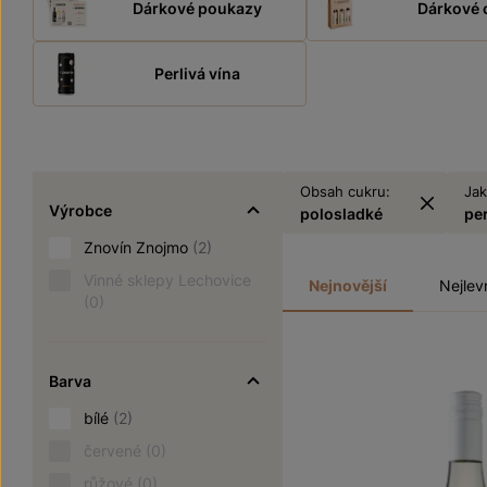
Dárkové poukazy
Dárkové 
Perlivá vína
Obsah cukru:
Jak
Výrobce
polosladké
pe
Znovín Znojmo
(2)
Vinné sklepy Lechovice
Nejnovější
Nejlev
(0)
Barva
bílé
(2)
červené
(0)
růžové
(0)