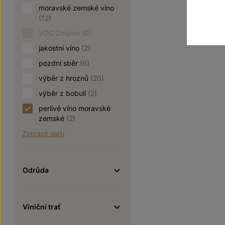
moravské zemské víno
(12)
VOC Znojmo
(0)
jakostní víno
(2)
pozdní sběr
(6)
výběr z hroznů
(20)
výběr z bobulí
(2)
perlivé víno moravské
zemské
(2)
Zobrazit další
Odrůda
Viniční trať