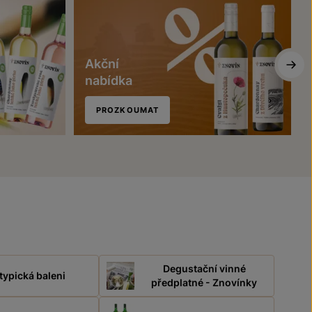
Akční
nabídka
PROZKOUMAT
Degustační vinné
typická baleni
předplatné - Znovínky