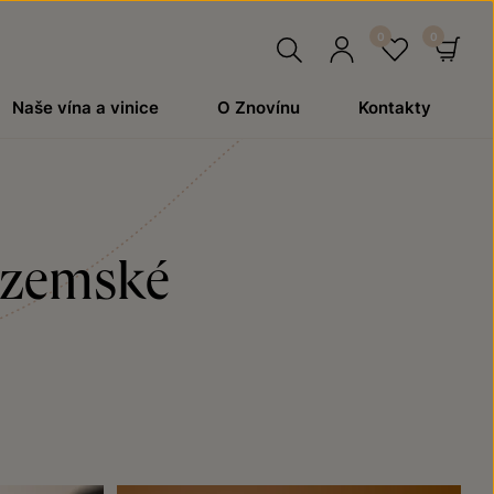
Hledat
Přihlásit
Oblíben
Ko
Naše vína a vinice
O Znovínu
Kontakty
se
é zemské