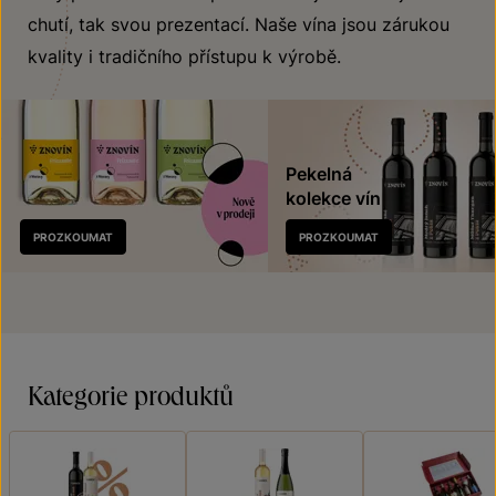
chutí, tak svou prezentací. Naše vína jsou zárukou
kvality i tradičního přístupu k výrobě.
Pekelná
kolekce vín
Nově
PROZKOUMAT
PROZKOUMAT
v prodeji
Kategorie produktů