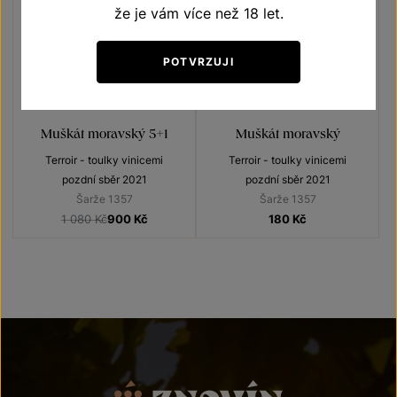
že je vám více než 18 let.
POTVRZUJI
5+1
ZDARMA
Muškát moravský 5+1
Muškát moravský
Terroir - toulky vinicemi
Terroir - toulky vinicemi
pozdní sběr 2021
pozdní sběr 2021
Šarže 1357
Šarže 1357
1 080 Kč
900
Kč
180
Kč