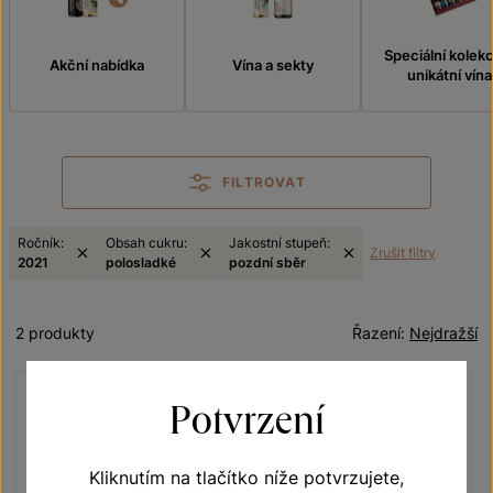
Speciální kolek
Akční nabídka
Vína a sekty
unikátní vína
FILTROVAT
Ročník:
Obsah cukru:
Jakostní stupeň:
Zrušit filtry
2021
polosladké
pozdní sběr
2 produkty
Řazení:
Nejdražší
Potvrzení
Kliknutím na tlačítko níže potvrzujete,