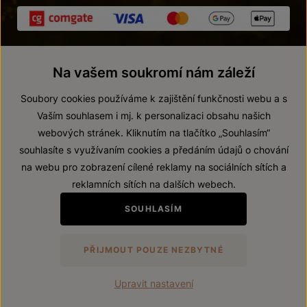
Na vašem soukromí nám záleží
Soubory cookies používáme k zajištění funkčnosti webu a s
Vaším souhlasem i mj. k personalizaci obsahu našich
webových stránek. Kliknutím na tlačítko „Souhlasím“
© 2026 ZNOVÍN ZNOJMO, a. s.
souhlasíte s využívaním cookies a předáním údajů o chování
Vnitřní oznamovací systém (whistleblowing)
na webu pro zobrazení cílené reklamy na sociálních sítích a
Prohlášení o přístupnosti
reklamních sítích na dalších webech.
Upravit nastavení
SOUHLASÍM
Zákaz prodeje alkoholických nápojů osobám mladším 18 let.
PŘIJMOUT POUZE NEZBYTNÉ
Vytvořil
webProgress
Upravit nastavení