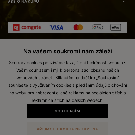
VŠE O NÁKUPU
Na vašem soukromí nám záleží
Soubory cookies používáme k zajištění funkčnosti webu a s
Vaším souhlasem i mj. k personalizaci obsahu našich
webových stránek. Kliknutím na tlačítko „Souhlasím“
© 2026 ZNOVÍN ZNOJMO, a. s.
souhlasíte s využívaním cookies a předáním údajů o chování
Vnitřní oznamovací systém (whistleblowing)
na webu pro zobrazení cílené reklamy na sociálních sítích a
Prohlášení o přístupnosti
reklamních sítích na dalších webech.
Upravit nastavení
SOUHLASÍM
Zákaz prodeje alkoholických nápojů osobám mladším 18 let.
PŘIJMOUT POUZE NEZBYTNÉ
Vytvořil
webProgress