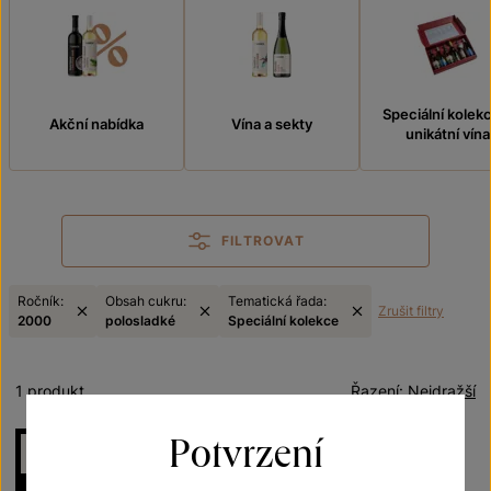
Speciální kolek
Akční nabídka
Vína a sekty
unikátní vína
FILTROVAT
Ročník:
Obsah cukru:
Tematická řada:
Zrušit filtry
2000
polosladké
Speciální kolekce
1 produkt
Řazení:
Nejdražší
Potvrzení
NELZE ZASLAT
MESSENGEREM