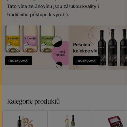
Tato vína ze Znovínu jsou zárukou kvality i
tradičního přístupu k výrobě.
Pekelná
kolekce vín
Nově
PROZKOUMAT
PROZKOUMAT
v prodeji
Kategorie produktů