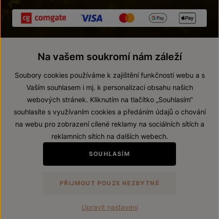
Na vašem soukromí nám záleží
Soubory cookies používáme k zajištění funkčnosti webu a s
Vaším souhlasem i mj. k personalizaci obsahu našich
webových stránek. Kliknutím na tlačítko „Souhlasím“
© 2026 ZNOVÍN ZNOJMO, a. s.
souhlasíte s využívaním cookies a předáním údajů o chování
Vnitřní oznamovací systém (whistleblowing)
na webu pro zobrazení cílené reklamy na sociálních sítích a
Prohlášení o přístupnosti
reklamních sítích na dalších webech.
Upravit nastavení
SOUHLASÍM
Zákaz prodeje alkoholických nápojů osobám mladším 18 let.
PŘIJMOUT POUZE NEZBYTNÉ
Vytvořil
webProgress
Upravit nastavení