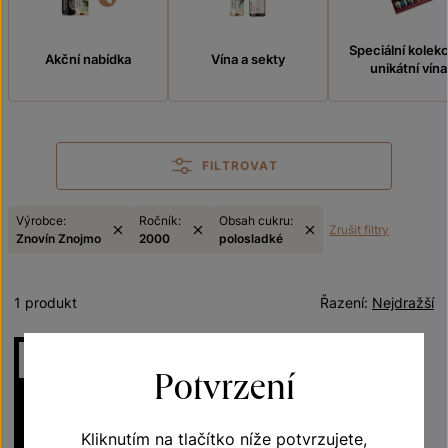
Speciální kolek
Akční nabídka
Vína a sekty
unikátní vína
FILTROVAT
Výrobce:
Ročník:
Obsah cukru:
Zrušit filtry
Znovín Znojmo
2000
polosladké
1 produkt
Řazení:
Nejdražší
NELZE ZASLAT
MESSENGEREM
Potvrzení
Kliknutím na tlačítko níže potvrzujete,