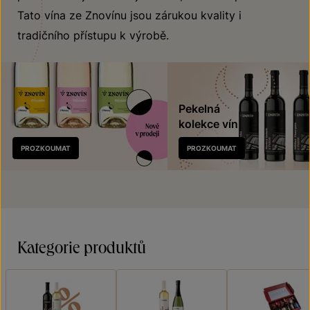
Tato vína ze Znovínu jsou zárukou kvality i
tradičního přístupu k výrobě.
Pekelná
kolekce vín
Nově
PROZKOUMAT
PROZKOUMAT
v prodeji
Kategorie produktů