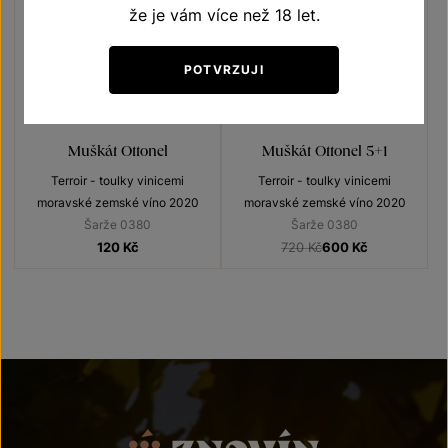
že je vám více než 18 let.
POTVRZUJI
5+1
ZDARMA
Muškát Ottonel
Muškát Ottonel 5+1
Terroir - toulky vinicemi
Terroir - toulky vinicemi
moravské zemské víno 2020
moravské zemské víno 2020
Šarže 0380
Šarže 0380
120
Kč
720 Kč
600
Kč