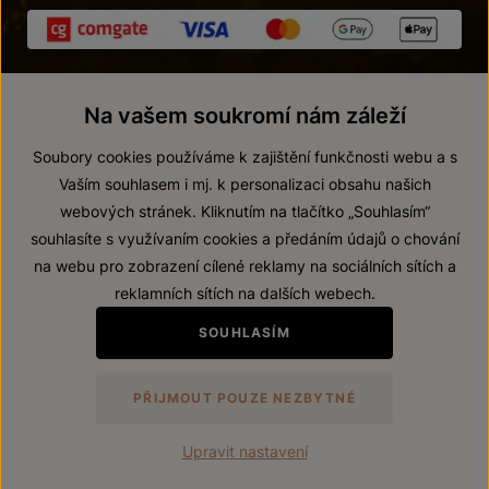
Na vašem soukromí nám záleží
Soubory cookies používáme k zajištění funkčnosti webu a s
Vaším souhlasem i mj. k personalizaci obsahu našich
webových stránek. Kliknutím na tlačítko „Souhlasím“
© 2026 ZNOVÍN ZNOJMO, a. s.
souhlasíte s využívaním cookies a předáním údajů o chování
Vnitřní oznamovací systém (whistleblowing)
na webu pro zobrazení cílené reklamy na sociálních sítích a
Prohlášení o přístupnosti
reklamních sítích na dalších webech.
Upravit nastavení
SOUHLASÍM
Zákaz prodeje alkoholických nápojů osobám mladším 18 let.
PŘIJMOUT POUZE NEZBYTNÉ
Vytvořil
webProgress
Upravit nastavení