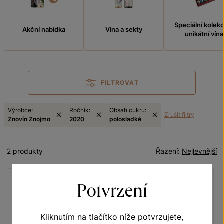
Speciální kolek
Akční nabídka
Vína a sekty
unikátní vína
FILTROVAT
Výrobce:
Ročník:
Obsah cukru:
Zrušit filtry
Znovín Znojmo
2020
polosladké
2 produkty
Řazení:
Nejlevnější
Potvrzení
Kliknutím na tlačítko níže potvrzujete,