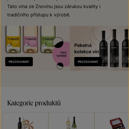
Tato vína ze Znovínu jsou zárukou kvality i
tradičního přístupu k výrobě.
Pekelná
kolekce vín
Nově
PROZKOUMAT
PROZKOUMAT
v prodeji
Kategorie produktů