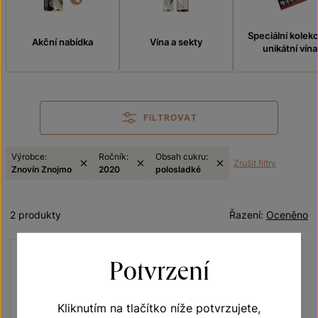
Speciální kolek
Akční nabídka
Vína a sekty
unikátní vína
FILTROVAT
Výrobce:
Ročník:
Obsah cukru:
Zrušit filtry
Znovín Znojmo
2020
polosladké
2 produkty
Řazení:
Oceněno
Potvrzení
Kliknutím na tlačítko níže potvrzujete,