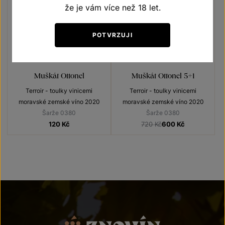
že je vám více než 18 let.
POTVRZUJI
5+1
ZDARMA
Muškát Ottonel
Muškát Ottonel 5+1
Terroir - toulky vinicemi
Terroir - toulky vinicemi
moravské zemské víno 2020
moravské zemské víno 2020
Šarže 0380
Šarže 0380
120
Kč
720 Kč
600
Kč