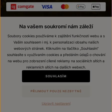
Na vašem soukromí nám záleží
Soubory cookies používáme k zajištění funkčnosti webu a s
Vaším souhlasem i mj. k personalizaci obsahu našich
webových stránek. Kliknutím na tlačítko „Souhlasím“
© 2026 ZNOVÍN ZNOJMO, a. s.
souhlasíte s využívaním cookies a předáním údajů o chování
Vnitřní oznamovací systém (whistleblowing)
na webu pro zobrazení cílené reklamy na sociálních sítích a
Prohlášení o přístupnosti
reklamních sítích na dalších webech.
Upravit nastavení
SOUHLASÍM
Zákaz prodeje alkoholických nápojů osobám mladším 18 let.
PŘIJMOUT POUZE NEZBYTNÉ
Vytvořil
webProgress
Upravit nastavení