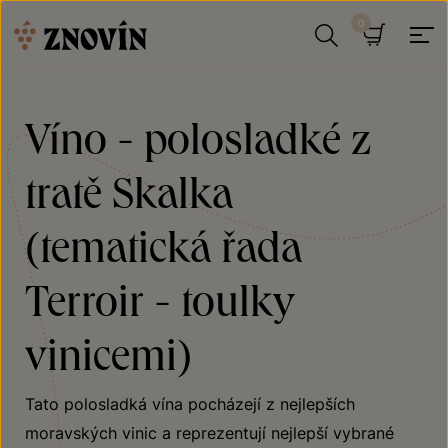
Přeskočit na obsah
Hledat
Košík
Víno - polosladké z
tratě Skalka
(tematická řada
Terroir - toulky
vinicemi)
Tato polosladká vína pocházejí z nejlepších
moravských vinic a reprezentují nejlepší vybrané