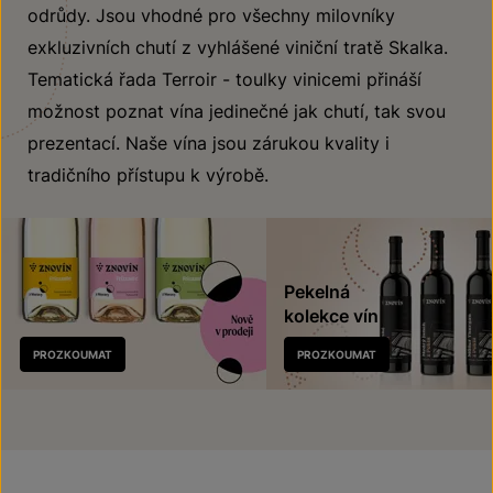
odrůdy. Jsou vhodné pro všechny milovníky
exkluzivních chutí z vyhlášené viniční tratě Skalka.
Tematická řada Terroir - toulky vinicemi přináší
možnost poznat vína jedinečné jak chutí, tak svou
prezentací. Naše vína jsou zárukou kvality i
tradičního přístupu k výrobě.
Pekelná
kolekce vín
Nově
PROZKOUMAT
PROZKOUMAT
v prodeji