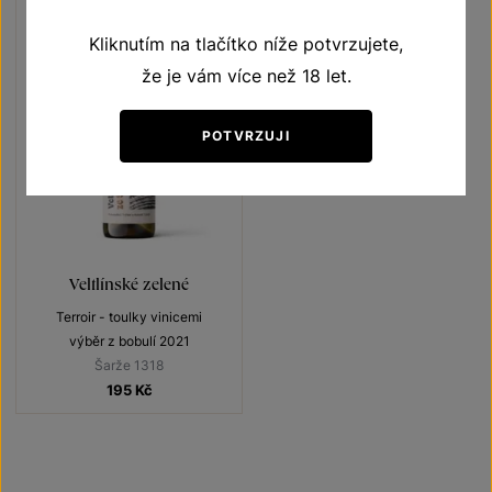
Kliknutím na tlačítko níže potvrzujete,
že je vám více než 18 let.
POTVRZUJI
Veltlínské zelené
Terroir - toulky vinicemi
výběr z bobulí 2021
Šarže 1318
195
Kč