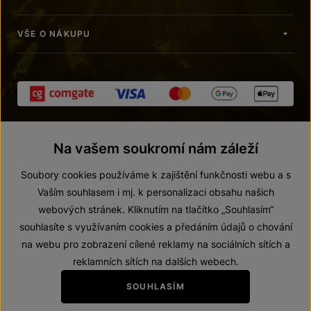
VŠE O NÁKUPU
Na vašem soukromí nám záleží
Soubory cookies používáme k zajištění funkčnosti webu a s
Vaším souhlasem i mj. k personalizaci obsahu našich
webových stránek. Kliknutím na tlačítko „Souhlasím“
© 2026 ZNOVÍN ZNOJMO, a. s.
souhlasíte s využívaním cookies a předáním údajů o chování
Vnitřní oznamovací systém (whistleblowing)
na webu pro zobrazení cílené reklamy na sociálních sítích a
Prohlášení o přístupnosti
reklamních sítích na dalších webech.
Upravit nastavení
SOUHLASÍM
Zákaz prodeje alkoholických nápojů osobám mladším 18 let.