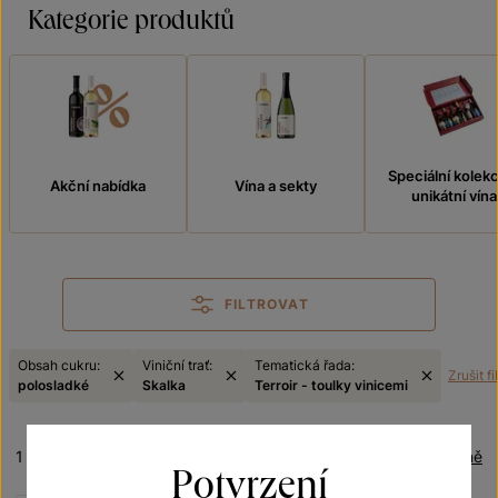
Kategorie produktů
Speciální kolek
Akční nabídka
Vína a sekty
unikátní vína
FILTROVAT
Obsah cukru:
Viniční trať:
Tematická řada:
Zrušit fi
polosladké
Skalka
Terroir - toulky vinicemi
1 produkt
Řazení:
Abecedně
Potvrzení