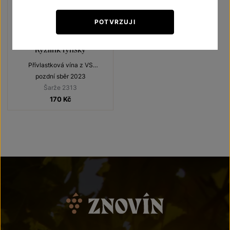
POTVRZUJI
Ryzlink rýnský
Přívlastková vína z VS
Lechovice
pozdní sběr 2023
Šarže 2313
170
Kč