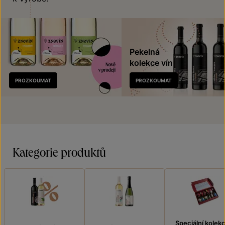
Pekelná
kolekce vín
Nově
PROZKOUMAT
PROZKOUMAT
v prodeji
Kategorie produktů
Speciální kolek