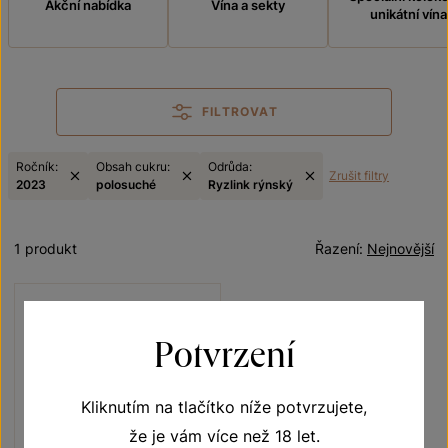
Akční nabídka
Vína a sekty
unikátní vína
FILTROVAT
Ročník:
Obsah cukru:
Odrůda:
Zrušit filtry
2023
polosuché
Ryzlink rýnský
1 produkt
Řazení:
Nejnovější
Potvrzení
Kliknutím na tlačítko níže potvrzujete,
že je vám více než 18 let.