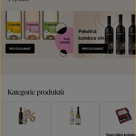
Pekelná
kolekce vín
Nově
PROZKOUMAT
PROZKOUMAT
v prodeji
Kategorie produktů
Speciální kolek