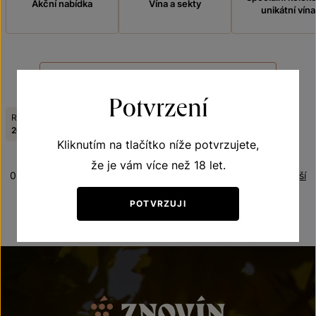
Akční nabídka
Vína a sekty
unikátní vína
FILTROVAT
Potvrzení
Ročník:
Obsah cukru:
Odrůda:
Zrušit filtry
2023
polosuché
Ryzlink vlašský
Kliknutím na tlačítko níže potvrzujete,
že je vám více než 18 let.
0 produktů
Řazení:
Nejnovější
POTVRZUJI